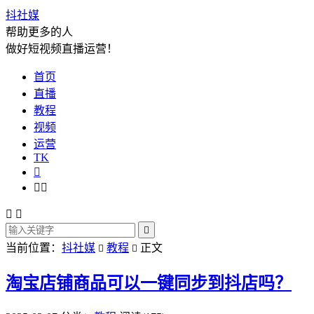
抖社媒
帮助更多的人
做好短视频直播运营！
首页
直播
教程
视频
运营
TK






当前位置：
抖社媒
教程
正文


淘宝店铺商品可以一键同步到抖店吗？