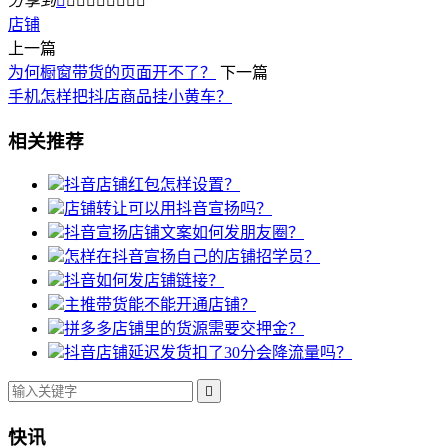
分享到









店铺
上一篇
为何橱窗带货的页面开不了？
下一篇
手机怎样把抖店商品挂小黄车？
相关推荐
抖音店铺红包怎样设置？
店铺转让可以用抖音宣扬吗？
抖音宣扬店铺文案如何发朋友圈？
怎样在抖音宣扬自己的店铺招学员？
抖音如何发店铺链接？
主推带货能不能开通店铺？
拼多多店铺里的货源需要交押金？
抖音店铺延迟发货扣了30分会降流量吗？

快讯