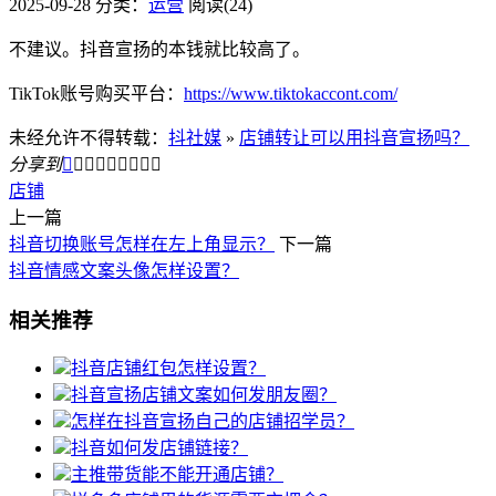
2025-09-28
分类：
运营
阅读(24)
不建议。抖音宣扬的本钱就比较高了。
TikTok账号购买平台：
https://www.tiktokaccont.com/
未经允许不得转载：
抖社媒
»
店铺转让可以用抖音宣扬吗？
分享到









店铺
上一篇
抖音切换账号怎样在左上角显示？
下一篇
抖音情感文案头像怎样设置？
相关推荐
抖音店铺红包怎样设置？
抖音宣扬店铺文案如何发朋友圈？
怎样在抖音宣扬自己的店铺招学员？
抖音如何发店铺链接？
主推带货能不能开通店铺？