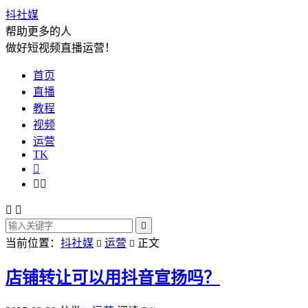
抖社媒
帮助更多的人
做好短视频直播运营！
首页
直播
教程
视频
运营
TK






当前位置：
抖社媒
运营
正文


店铺转让可以用抖音宣扬吗？