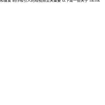
和喜爱 制作吸引人的短视频至关重要 以下是一些关于 TikTok