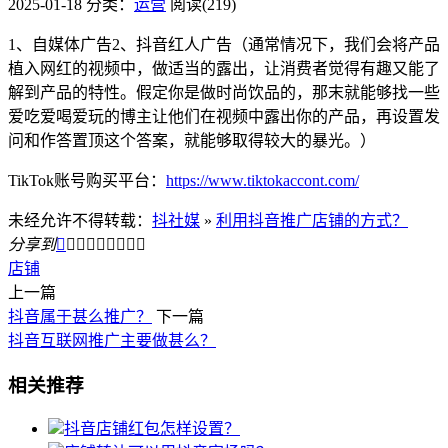
2025-01-18
分类：
运营
阅读(219)
1、自媒体广告2、抖音红人广告（通常情况下，我们会将产品
植入网红的视频中，做适当的露出，让消费者觉得有趣又能了
解到产品的特性。假定你是做时尚饮品的，那末就能够找一些
爱吃爱喝爱玩的博主让他们在视频中露出你的产品，再设置发
问和作答置顶这个答案，就能够取得较大的暴光。）
TikTok账号购买平台：
https://www.tiktokaccont.com/
未经允许不得转载：
抖社媒
»
利用抖音推广店铺的方式？
分享到









店铺
上一篇
抖音属于甚么推广？
下一篇
抖音互联网推广主要做甚么？
相关推荐
抖音店铺红包怎样设置？