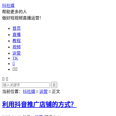
抖社媒
帮助更多的人
做好短视频直播运营！
首页
直播
教程
视频
运营
TK






当前位置：
抖社媒
运营
正文


利用抖音推广店铺的方式？