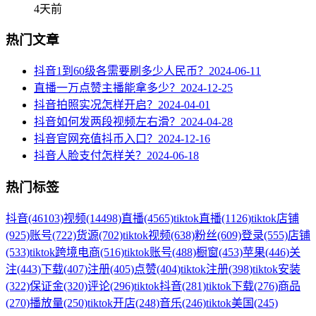
4天前
热门文章
抖音1到60级各需要刷多少人民币？
2024-06-11
直播一万点赞主播能拿多少？
2024-12-25
抖音拍照实况怎样开启？
2024-04-01
抖音如何发两段视频左右滑？
2024-04-28
抖音官网充值抖币入口？
2024-12-16
抖音人脸支付怎样关？
2024-06-18
热门标签
抖音
(46103)
视频
(14498)
直播
(4565)
tiktok直播
(1126)
tiktok店铺
(925)
账号
(722)
货源
(702)
tiktok视频
(638)
粉丝
(609)
登录
(555)
店铺
(533)
tiktok跨境电商
(516)
tiktok账号
(488)
橱窗
(453)
苹果
(446)
关
注
(443)
下载
(407)
注册
(405)
点赞
(404)
tiktok注册
(398)
tiktok安装
(322)
保证金
(320)
评论
(296)
tiktok抖音
(281)
tiktok下载
(276)
商品
(270)
播放量
(250)
tiktok开店
(248)
音乐
(246)
tiktok美国
(245)