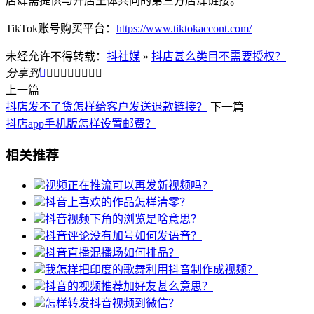
店肆需提供与开店主体共同的第三方店肆链接。
TikTok账号购买平台：
https://www.tiktokaccont.com/
未经允许不得转载：
抖社媒
»
抖店甚么类目不需要授权？
分享到









上一篇
抖店发不了货怎样给客户发送退款链接？
下一篇
抖店app手机版怎样设置邮费？
相关推荐
视频正在推流可以再发新视频吗？
抖音上喜欢的作品怎样清零？
抖音视频下角的浏览是啥意思？
抖音评论没有加号如何发语音？
抖音直播混播场如何排品？
我怎样把印度的歌舞利用抖音制作成视频？
抖音的视频推荐加好友甚么意思？
怎样转发抖音视频到微信？