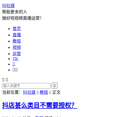
抖社媒
帮助更多的人
做好短视频直播运营！
首页
直播
教程
视频
运营
TK






当前位置：
抖社媒
教程
正文


抖店甚么类目不需要授权？