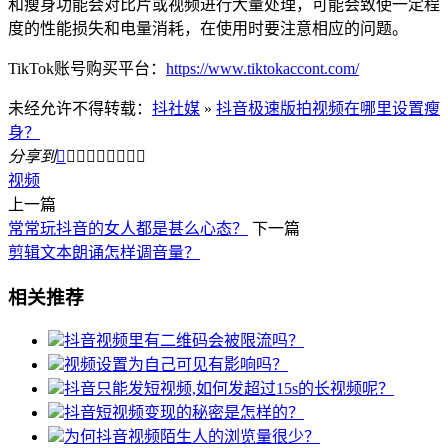
和瘦身功能会对比片或视频进行大量处理，可能会致使一定程
度的性能损失和电量消耗，在使用时要注意相应的问题。
TikTok账号购买平台：
https://www.tiktokaccont.com/
未经允许不得转载：
抖社媒
»
抖音极速版拍视频在哪里设置瘦
身？
分享到









视频
上一篇
常常玩抖音的女人都是甚么心态？
下一篇
剪辑文本朗诵怎样调音量？
相关推荐
抖音视频里有二维码会被限流吗？
视频设置为自己可见有影响吗？
抖音只能发短视频,如何发超过15s的长视频呢？
抖音短视频变现的秘密是怎样的？
为何抖音视频陌生人的浏览量很少？