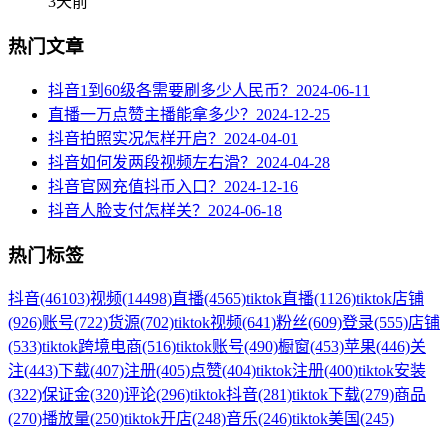
3天前
热门文章
抖音1到60级各需要刷多少人民币？
2024-06-11
直播一万点赞主播能拿多少？
2024-12-25
抖音拍照实况怎样开启？
2024-04-01
抖音如何发两段视频左右滑？
2024-04-28
抖音官网充值抖币入口？
2024-12-16
抖音人脸支付怎样关？
2024-06-18
热门标签
抖音
(46103)
视频
(14498)
直播
(4565)
tiktok直播
(1126)
tiktok店铺
(926)
账号
(722)
货源
(702)
tiktok视频
(641)
粉丝
(609)
登录
(555)
店铺
(533)
tiktok跨境电商
(516)
tiktok账号
(490)
橱窗
(453)
苹果
(446)
关
注
(443)
下载
(407)
注册
(405)
点赞
(404)
tiktok注册
(400)
tiktok安装
(322)
保证金
(320)
评论
(296)
tiktok抖音
(281)
tiktok下载
(279)
商品
(270)
播放量
(250)
tiktok开店
(248)
音乐
(246)
tiktok美国
(245)