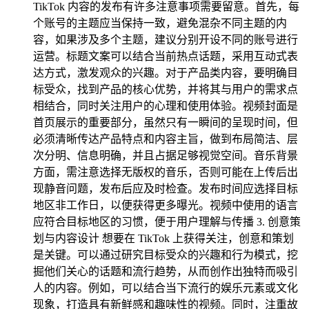
TikTok 内容的发布有许多注意事项需要留意。首先，每
个账号的主题应当保持一致，避免混杂不同主题的内
容，如果涉及多个主题，建议分别开设不同的账号进行
运营。标题文案可以结合当前热点话题，采用互动式表
达方式，激发观众的兴趣。对于产品类内容，要明确目
标受众，找到产品的核心优势，并将其与用户的需求点
相结合，同时关注用户的心理和使用体验。视频封面是
首页展示的重要部分，虽然只有一瞬间的呈现时间，但
必须清晰传达产品特点和内容主旨，做到布局简洁、层
次分明、信息明确，并且占据足够视觉空间。音乐背景
方面，需注意选择无版权的音乐，否则可能在上传后出
现静音问题，发布后应及时检查。发布时间应选择目标
地区非工作日，以便获得更多曝光。视频中使用的语言
应符合目标地区的习惯，便于用户理解与传播 3. 创意策
划与内容设计 想要在 TikTok 上获得关注，创意和策划
是关键。可以通过研究目标受众的兴趣和行为模式，挖
掘他们关心的话题和流行趋势，从而创作出独特而吸引
人的内容。例如，可以结合当下流行的娱乐元素或文化
现象，打造具有新鲜感和趣味性的视频。同时，注重故