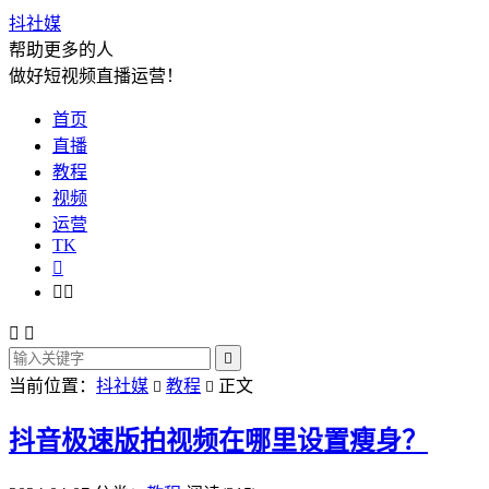
抖社媒
帮助更多的人
做好短视频直播运营！
首页
直播
教程
视频
运营
TK






当前位置：
抖社媒
教程
正文


抖音极速版拍视频在哪里设置瘦身？