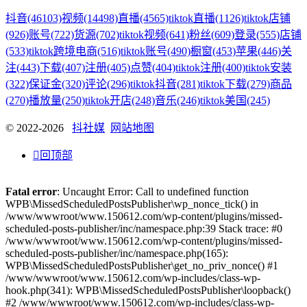
抖音
(46103)
视频
(14498)
直播
(4565)
tiktok直播
(1126)
tiktok店铺
(926)
账号
(722)
货源
(702)
tiktok视频
(641)
粉丝
(609)
登录
(555)
店铺
(533)
tiktok跨境电商
(516)
tiktok账号
(490)
橱窗
(453)
苹果
(446)
关
注
(443)
下载
(407)
注册
(405)
点赞
(404)
tiktok注册
(400)
tiktok安装
(322)
保证金
(320)
评论
(296)
tiktok抖音
(281)
tiktok下载
(279)
商品
(270)
播放量
(250)
tiktok开店
(248)
音乐
(246)
tiktok美国
(245)
© 2022-2026
抖社媒
网站地图

回顶部
Fatal error
: Uncaught Error: Call to undefined function
WPB\MissedScheduledPostsPublisher\wp_nonce_tick() in
/www/wwwroot/www.150612.com/wp-content/plugins/missed-
scheduled-posts-publisher/inc/namespace.php:39 Stack trace: #0
/www/wwwroot/www.150612.com/wp-content/plugins/missed-
scheduled-posts-publisher/inc/namespace.php(165):
WPB\MissedScheduledPostsPublisher\get_no_priv_nonce() #1
/www/wwwroot/www.150612.com/wp-includes/class-wp-
hook.php(341): WPB\MissedScheduledPostsPublisher\loopback()
#2 /www/wwwroot/www.150612.com/wp-includes/class-wp-