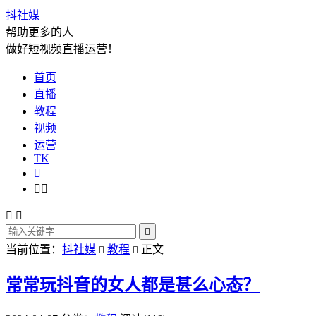
抖社媒
帮助更多的人
做好短视频直播运营！
首页
直播
教程
视频
运营
TK






当前位置：
抖社媒
教程
正文


常常玩抖音的女人都是甚么心态？