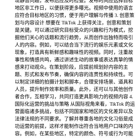
现静音问题，发布后应及时检查。发布时间应选择目标
地区非工作日，以便获得更多曝光。视频中使用的语言
应符合目标地区的习惯，便于用户理解与传播 3. 创意策
划与内容设计 想要在 TikTok 上获得关注，创意和策划
是关键。可以通过研究目标受众的兴趣和行为模式，挖
掘他们关心的话题和流行趋势，从而创作出独特而吸引
人的内容。例如，可以结合当下流行的娱乐元素或文化
现象，打造具有新鲜感和趣味性的视频。同时，注重故
事性和情感共鸣，通过讲述生动的故事或表达真挚的情
感来打动观众。在策划阶段，应提前规划好内容的主
题、形式和发布节奏，确保内容的连贯性和持续性。可
以制定详细的拍摄计划和脚本，合理安排场景、道具和
人员，提升制作效率和质量。此外，还可以与其他创作
者合作，互相学习，共同打造更具影响力的视频内容 4.
国际化运营的挑战与策略 从国际视角来看，TikTok 的运
营面临诸多挑战，包括不同国家和地区的文化差异以及
法律法规的不同要求。了解并尊重各地的文化习俗是成
功运营的前提，这样才能制作出符合当地用户口味的内
容。例如，在某些地区，特定的颜色、符号或行为可能