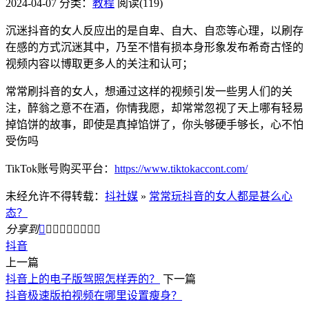
2024-04-07
分类：
教程
阅读(119)
沉迷抖音的女人反应出的是自卑、自大、自恋等心理，以刷存
在感的方式沉迷其中，乃至不惜有损本身形象发布希奇古怪的
视频内容以博取更多人的关注和认可；
常常刷抖音的女人，想通过这样的视频引发一些男人们的关
注，醉翁之意不在酒，你情我愿，却常常忽视了天上哪有轻易
掉馅饼的故事，即使是真掉馅饼了，你头够硬手够长，心不怕
受伤吗
TikTok账号购买平台：
https://www.tiktokaccont.com/
未经允许不得转载：
抖社媒
»
常常玩抖音的女人都是甚么心
态？
分享到









抖音
上一篇
抖音上的电子版驾照怎样弄的？
下一篇
抖音极速版拍视频在哪里设置瘦身？