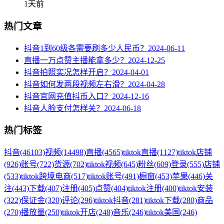
1天前
热门文章
抖音1到60级各需要刷多少人民币？
2024-06-11
直播一万点赞主播能拿多少？
2024-12-25
抖音拍照实况怎样开启？
2024-04-01
抖音如何发两段视频左右滑？
2024-04-28
抖音官网充值抖币入口？
2024-12-16
抖音人脸支付怎样关？
2024-06-18
热门标签
抖音
(46103)
视频
(14498)
直播
(4565)
tiktok直播
(1127)
tiktok店铺
(926)
账号
(722)
货源
(702)
tiktok视频
(645)
粉丝
(609)
登录
(555)
店铺
(533)
tiktok跨境电商
(517)
tiktok账号
(491)
橱窗
(453)
苹果
(446)
关
注
(443)
下载
(407)
注册
(405)
点赞
(404)
tiktok注册
(400)
tiktok安装
(322)
保证金
(320)
评论
(296)
tiktok抖音
(281)
tiktok下载
(280)
商品
(270)
播放量
(250)
tiktok开店
(248)
音乐
(246)
tiktok美国
(246)