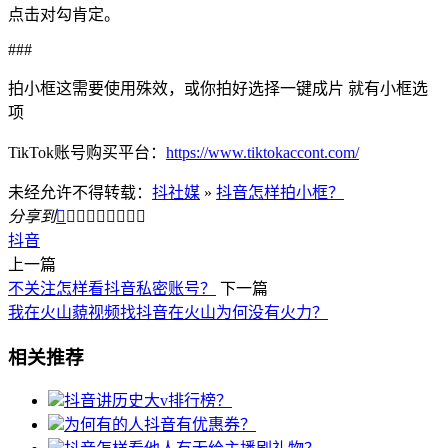
点击对勾肯定。
###
拍小框这需要使用殊效，或你拍好选择一键成片 就有小框选
项
TikTok账号购买平台：
https://www.tiktokaccont.com/
未经允许不得转载：
抖社媒
»
抖音怎样拍小框？
分享到









抖音
上一篇
不关注怎样看抖音私密账号？
下一篇
我在火山藐视频找抖音在火山为何没有火力？
相关推荐
抖音讲历史大v排行榜？
为何有的人抖音有优惠券？