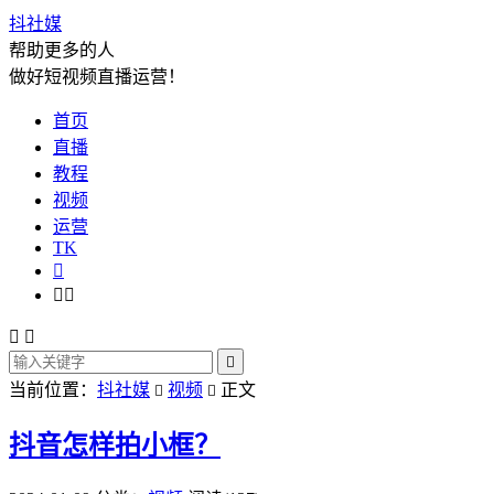
抖社媒
帮助更多的人
做好短视频直播运营！
首页
直播
教程
视频
运营
TK






当前位置：
抖社媒
视频
正文


抖音怎样拍小框？