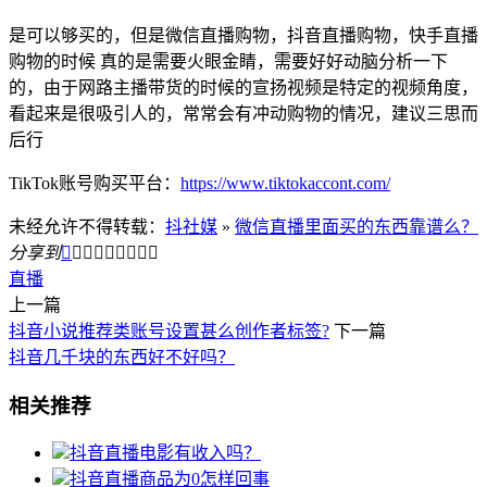
是可以够买的，但是微信直播购物，抖音直播购物，快手直播
购物的时候 真的是需要火眼金睛，需要好好动脑分析一下
的，由于网路主播带货的时候的宣扬视频是特定的视频角度，
看起来是很吸引人的，常常会有冲动购物的情况，建议三思而
后行
TikTok账号购买平台：
https://www.tiktokaccont.com/
未经允许不得转载：
抖社媒
»
微信直播里面买的东西靠谱么？
分享到









直播
上一篇
抖音小说推荐类账号设置甚么创作者标签?
下一篇
抖音几千块的东西好不好吗？
相关推荐
抖音直播电影有收入吗？
抖音直播商品为0怎样回事