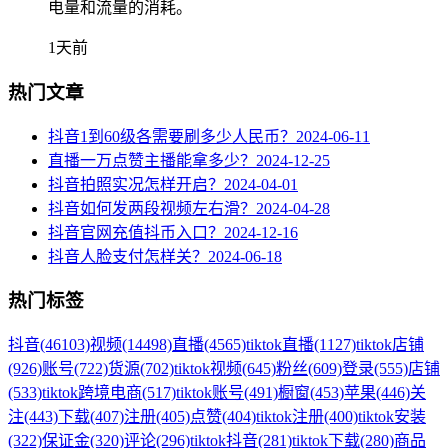
电量和流量的消耗。
1天前
热门文章
抖音1到60级各需要刷多少人民币？
2024-06-11
直播一万点赞主播能拿多少？
2024-12-25
抖音拍照实况怎样开启？
2024-04-01
抖音如何发两段视频左右滑？
2024-04-28
抖音官网充值抖币入口？
2024-12-16
抖音人脸支付怎样关？
2024-06-18
热门标签
抖音
(46103)
视频
(14498)
直播
(4565)
tiktok直播
(1127)
tiktok店铺
(926)
账号
(722)
货源
(702)
tiktok视频
(645)
粉丝
(609)
登录
(555)
店铺
(533)
tiktok跨境电商
(517)
tiktok账号
(491)
橱窗
(453)
苹果
(446)
关
注
(443)
下载
(407)
注册
(405)
点赞
(404)
tiktok注册
(400)
tiktok安装
(322)
保证金
(320)
评论
(296)
tiktok抖音
(281)
tiktok下载
(280)
商品