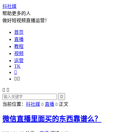
抖社媒
帮助更多的人
做好短视频直播运营！
首页
直播
教程
视频
运营
TK






当前位置：
抖社媒
直播
正文


微信直播里面买的东西靠谱么？