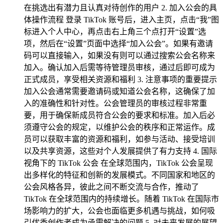
在挑选出有潜力且认真对待创作的用户 2. 加入公会的具
体操作流程 登录 TikTok 账号后，进入主页，点击“我”图
标进入个人中心，再点击右上角三个点打开“设置”选
项，然后在“设置”页面中选择“加入公会”。如果有邀请
码可以直接输入，如果没有则可以通过搜索公会名称来
加入。确认加入后需等待管理员审核，通过后即可成为
正式成员，享受相关资源和福利 3. 注意事项的重要提示
加入公会通常需要邀请码或知道公会名称，这确保了加
入的准确性和针对性。公会管理员的审核过程非常重
要，用于确保新成员符合公会的要求和标准。加入后必
须遵守公会的规定，以维护公会的秩序和正常运作。成
员可以获取丰富的资源和福利，如参与活动、接受培训
以及共享资源，这些对个人发展提供了有力支持 4. 国际
视角下的 TikTok 公会 在全球范围内，TikTok 公会呈现
出多样化的特征和创新的发展模式。不同国家和地区的
公会风格各异，彼此之间不断交流与合作，推动了
TikTok 在全球范围内的持续增长。随着 TikTok 在国际市
场影响力的扩大，公会也面临更多机遇与挑战，如何吸
引优秀创作者成为亟需解决的问题 5. 对未来发展的展望