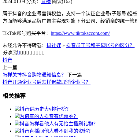
2024-01-09
分类：
直播
阅读(162)
属于抖音的企业号营销权益，支持一个认证企业号(子账号)授
方面能够满足品牌广告主实现对旗下分公司、经销商的统一管
TikTok账号购买平台：
https://www.tiktokaccont.com/
未经允许不得转载：
抖社媒
»
抖音员工号和子母账号的区分？
分享到









抖音
上一篇
怎样关掉抖音购物通知信息？
下一篇
抖音开通企业号后怎样退款取消企业号？
相关推荐
抖音讲历史大v排行榜？
为何有的人抖音有优惠券？
抖音怎样看他人有无给主播刷礼物？
抖音直播间他人看不到我的资料？