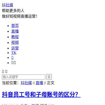
抖社媒
帮助更多的人
做好短视频直播运营！
首页
直播
教程
视频
运营
TK






当前位置：
抖社媒
直播
正文


抖音员工号和子母账号的区分？