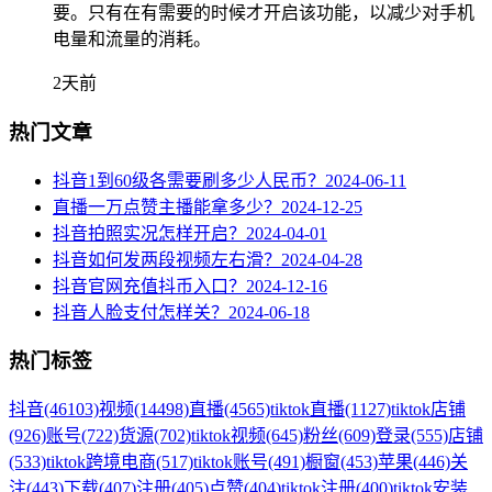
要。只有在有需要的时候才开启该功能，以减少对手机
电量和流量的消耗。
2天前
热门文章
抖音1到60级各需要刷多少人民币？
2024-06-11
直播一万点赞主播能拿多少？
2024-12-25
抖音拍照实况怎样开启？
2024-04-01
抖音如何发两段视频左右滑？
2024-04-28
抖音官网充值抖币入口？
2024-12-16
抖音人脸支付怎样关？
2024-06-18
热门标签
抖音
(46103)
视频
(14498)
直播
(4565)
tiktok直播
(1127)
tiktok店铺
(926)
账号
(722)
货源
(702)
tiktok视频
(645)
粉丝
(609)
登录
(555)
店铺
(533)
tiktok跨境电商
(517)
tiktok账号
(491)
橱窗
(453)
苹果
(446)
关
注
(443)
下载
(407)
注册
(405)
点赞
(404)
tiktok注册
(400)
tiktok安装