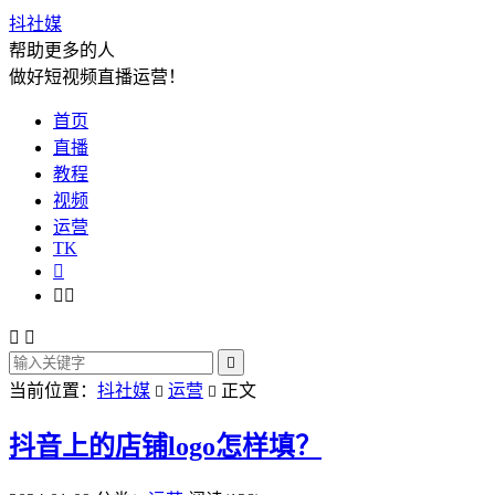
抖社媒
帮助更多的人
做好短视频直播运营！
首页
直播
教程
视频
运营
TK






当前位置：
抖社媒
运营
正文


抖音上的店铺logo怎样填？