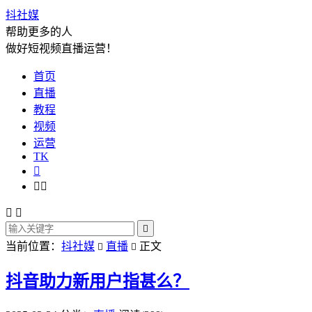
抖社媒
帮助更多的人
做好短视频直播运营！
首页
直播
教程
视频
运营
TK






当前位置：
抖社媒
直播
正文


抖音助力新用户指甚么？