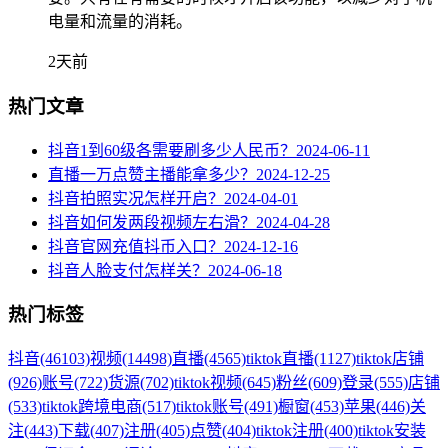
电量和流量的消耗。
2天前
热门文章
抖音1到60级各需要刷多少人民币？
2024-06-11
直播一万点赞主播能拿多少？
2024-12-25
抖音拍照实况怎样开启？
2024-04-01
抖音如何发两段视频左右滑？
2024-04-28
抖音官网充值抖币入口？
2024-12-16
抖音人脸支付怎样关？
2024-06-18
热门标签
抖音
(46103)
视频
(14498)
直播
(4565)
tiktok直播
(1127)
tiktok店铺
(926)
账号
(722)
货源
(702)
tiktok视频
(645)
粉丝
(609)
登录
(555)
店铺
(533)
tiktok跨境电商
(517)
tiktok账号
(491)
橱窗
(453)
苹果
(446)
关
注
(443)
下载
(407)
注册
(405)
点赞
(404)
tiktok注册
(400)
tiktok安装