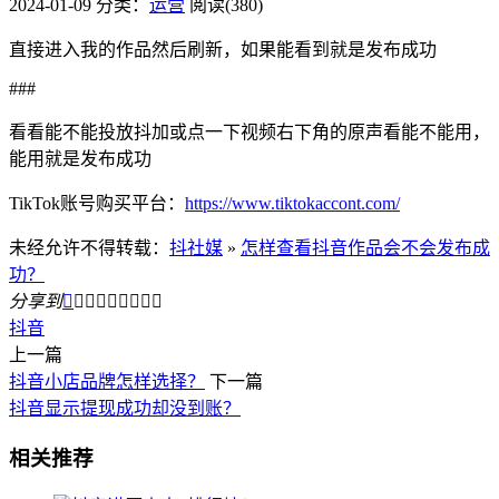
2024-01-09
分类：
运营
阅读(380)
直接进入我的作品然后刷新，如果能看到就是发布成功
###
看看能不能投放抖加或点一下视频右下角的原声看能不能用，
能用就是发布成功
TikTok账号购买平台：
https://www.tiktokaccont.com/
未经允许不得转载：
抖社媒
»
怎样查看抖音作品会不会发布成
功？
分享到









抖音
上一篇
抖音小店品牌怎样选择？
下一篇
抖音显示提现成功却没到账？
相关推荐