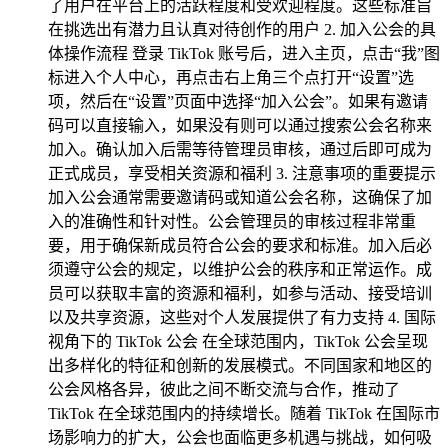
了用户在平台上的活跃程度和受欢迎程度。这些标准旨
在挑选出有潜力且认真对待创作的用户 2. 加入公会的具
体操作流程 登录 TikTok 账号后，进入主页，点击“我”图
标进入个人中心，再点击右上角三个点打开“设置”选
项，然后在“设置”页面中选择“加入公会”。如果有邀请
码可以直接输入，如果没有则可以通过搜索公会名称来
加入。确认加入后需等待管理员审核，通过后即可成为
正式成员，享受相关资源和福利 3. 注意事项的重要提示
加入公会通常需要邀请码或知道公会名称，这确保了加
入的准确性和针对性。公会管理员的审核过程非常重
要，用于确保新成员符合公会的要求和标准。加入后必
须遵守公会的规定，以维护公会的秩序和正常运作。成
员可以获取丰富的资源和福利，如参与活动、接受培训
以及共享资源，这些对个人发展提供了有力支持 4. 国际
视角下的 TikTok 公会 在全球范围内，TikTok 公会呈现
出多样化的特征和创新的发展模式。不同国家和地区的
公会风格各异，彼此之间不断交流与合作，推动了
TikTok 在全球范围内的持续增长。随着 TikTok 在国际市
场影响力的扩大，公会也面临更多机遇与挑战，如何吸