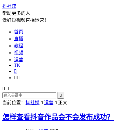
抖社媒
帮助更多的人
做好短视频直播运营！
首页
直播
教程
视频
运营
TK






当前位置：
抖社媒
运营
正文


怎样查看抖音作品会不会发布成功？