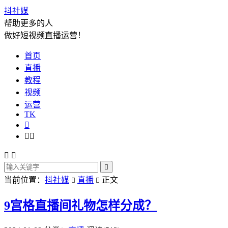
抖社媒
帮助更多的人
做好短视频直播运营！
首页
直播
教程
视频
运营
TK






当前位置：
抖社媒
直播
正文


9宫格直播间礼物怎样分成？