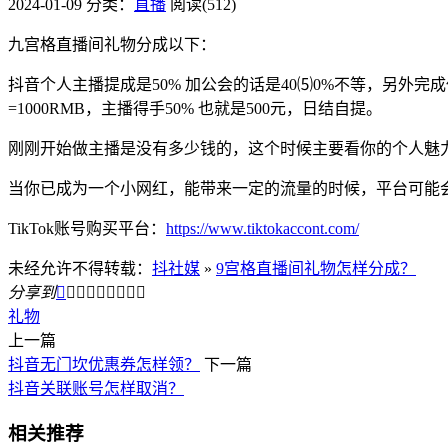
2024-01-09
分类：
直播
阅读(512)
九宫格直播间礼物分成以下：
抖音个人主播提成是50% 加公会的话是40⑸0%不等，另外
=1000RMB，主播得手50% 也就是500元，日结自提。
刚刚开始做主播是没有多少钱的，这个时候主要看你的个人魅
当你已成为一个小网红，能带来一定的流量的时候，平台可能
TikTok账号购买平台：
https://www.tiktokaccont.com/
未经允许不得转载：
抖社媒
»
9宫格直播间礼物怎样分成？
分享到









礼物
上一篇
抖音无门坎优惠券怎样领？
下一篇
抖音关联账号怎样取消？
相关推荐