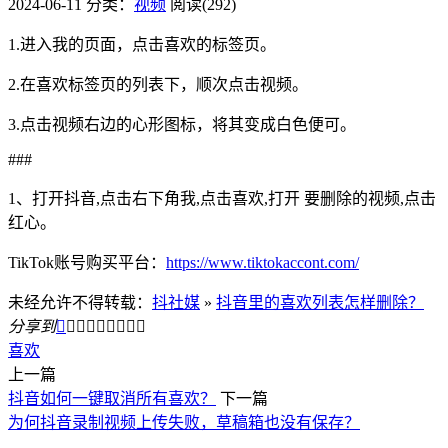
2024-06-11
分类：
视频
阅读(292)
1.进入我的页面，点击喜欢的标签页。
2.在喜欢标签页的列表下，顺次点击视频。
3.点击视频右边的心形图标，将其变成白色便可。
###
1、打开抖音,点击右下角我,点击喜欢,打开 要删除的视频,点击
红心。
TikTok账号购买平台：
https://www.tiktokaccont.com/
未经允许不得转载：
抖社媒
»
抖音里的喜欢列表怎样删除？
分享到









喜欢
上一篇
抖音如何一键取消所有喜欢？
下一篇
为何抖音录制视频上传失败，草稿箱也没有保存？