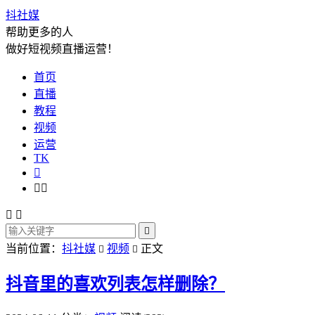
抖社媒
帮助更多的人
做好短视频直播运营！
首页
直播
教程
视频
运营
TK






当前位置：
抖社媒
视频
正文


抖音里的喜欢列表怎样删除？