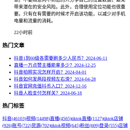
带来潜在的安全风险。此外，合理使用定位功能也很重
要。只有在有需要的时候才开启该功能，以减少对手机
电量和流量的消耗。
22小时前
热门文章
抖音1到60级各需要刷多少人民币？
2024-06-11
直播一万点赞主播能拿多少？
2024-12-25
抖音拍照实况怎样开启？
2024-04-01
抖音如何发两段视频左右滑？
2024-04-28
抖音官网充值抖币入口？
2024-12-16
抖音人脸支付怎样关？
2024-06-18
热门标签
抖音
(46103)
视频
(14498)
直播
(4565)
tiktok直播
(1127)
tiktok店铺
(926)
账号
(722)
货源
(702)
tiktok视频
(645)
粉丝
(609)
登录
(555)
店铺