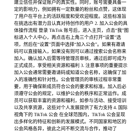
建立信任并保证账户的真实性。同时，账号需要具备一
定的影响力，例如拥有一定数量的粉丝和点赞，这体现
了用户在平台上的活跃程度和受欢迎程度。这些标准旨
在挑选出有潜力且认真对待创作的用户 2. 加入公会的具
体操作流程 登录 TikTok 账号后，进入主页，点击“我”图
标进入个人中心，再点击右上角三个点打开“设置”选
项，然后在“设置”页面中选择“加入公会”。如果有邀请
码可以直接输入，如果没有则可以通过搜索公会名称来
加入。确认加入后需等待管理员审核，通过后即可成为
正式成员，享受相关资源和福利 3. 注意事项的重要提示
加入公会通常需要邀请码或知道公会名称，这确保了加
入的准确性和针对性。公会管理员的审核过程非常重
要，用于确保新成员符合公会的要求和标准。加入后必
须遵守公会的规定，以维护公会的秩序和正常运作。成
员可以获取丰富的资源和福利，如参与活动、接受培训
以及共享资源，这些对个人发展提供了有力支持 4. 国际
视角下的 TikTok 公会 在全球范围内，TikTok 公会呈现
出多样化的特征和创新的发展模式。不同国家和地区的
公会风格各异，彼此之间不断交流与合作，推动了