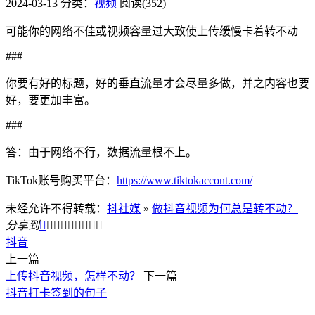
2024-03-13
分类：
视频
阅读(352)
可能你的网络不佳或视频容量过大致使上传缓慢卡着转不动
###
你要有好的标题，好的垂直流量才会尽量多做，并之内容也要
好，要更加丰富。
###
答：由于网络不行，数据流量根不上。
TikTok账号购买平台：
https://www.tiktokaccont.com/
未经允许不得转载：
抖社媒
»
做抖音视频为何总是转不动？
分享到









抖音
上一篇
上传抖音视频，怎样不动？
下一篇
抖音打卡签到的句子