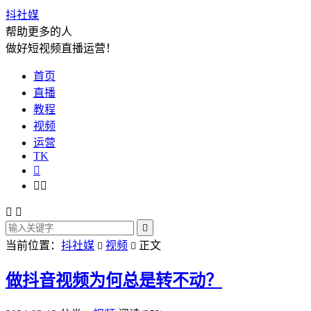
抖社媒
帮助更多的人
做好短视频直播运营！
首页
直播
教程
视频
运营
TK






当前位置：
抖社媒
视频
正文


做抖音视频为何总是转不动？