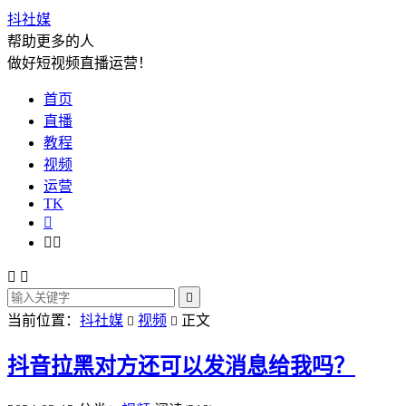
抖社媒
帮助更多的人
做好短视频直播运营！
首页
直播
教程
视频
运营
TK






当前位置：
抖社媒
视频
正文


抖音拉黑对方还可以发消息给我吗？