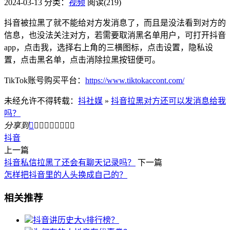
2024-03-13
分类：
视频
阅读(219)
抖音被拉黑了就不能给对方发消息了，而且是没法看到对方的
信息，也没法关注对方，若需要取消黑名单用户，可打开抖音
app，点击我，选择右上角的三横图标，点击设置，隐私设
置，点击黑名单，点击消除拉黑按钮便可。
TikTok账号购买平台：
https://www.tiktokaccont.com/
未经允许不得转载：
抖社媒
»
抖音拉黑对方还可以发消息给我
吗？
分享到









抖音
上一篇
抖音私信拉黑了还会有聊天记录吗？
下一篇
怎样把抖音里的人头换成自己的？
相关推荐
抖音讲历史大v排行榜？