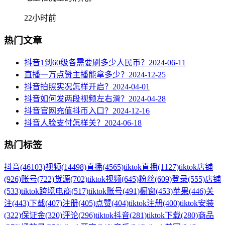
22小时前
热门文章
抖音1到60级各需要刷多少人民币？
2024-06-11
直播一万点赞主播能拿多少？
2024-12-25
抖音拍照实况怎样开启？
2024-04-01
抖音如何发两段视频左右滑？
2024-04-28
抖音官网充值抖币入口？
2024-12-16
抖音人脸支付怎样关？
2024-06-18
热门标签
抖音
(46103)
视频
(14498)
直播
(4565)
tiktok直播
(1127)
tiktok店铺
(926)
账号
(722)
货源
(702)
tiktok视频
(645)
粉丝
(609)
登录
(555)
店铺
(533)
tiktok跨境电商
(517)
tiktok账号
(491)
橱窗
(453)
苹果
(446)
关
注
(443)
下载
(407)
注册
(405)
点赞
(404)
tiktok注册
(400)
tiktok安装
(322)
保证金
(320)
评论
(296)
tiktok抖音
(281)
tiktok下载
(280)
商品