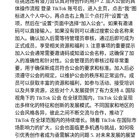
在挑选出有潜力且认真对待创作的用户 2. 加入公会的具
体操作流程 登录 TikTok 账号后，进入主页，点击“我”图
标进入个人中心，再点击右上角三个点打开“设置”选
项，然后在“设置”页面中选择“加入公会”。如果有邀请
码可以直接输入，如果没有则可以通过搜索公会名称来
加入。确认加入后需等待管理员审核，通过后即可成为
正式成员，享受相关资源和福利 3. 注意事项的重要提示
加入公会通常需要邀请码或知道公会名称，这确保了加
入的准确性和针对性。公会管理员的审核过程非常重
要，用于确保新成员符合公会的要求和标准。加入后必
须遵守公会的规定，以维护公会的秩序和正常运作。成
员可以获取丰富的资源和福利，如参与活动、接受培训
以及共享资源，这些对个人发展提供了有力支持 4. 国际
视角下的 TikTok 公会 在全球范围内，TikTok 公会呈现
出多样化的特征和创新的发展模式。不同国家和地区的
公会风格各异，彼此之间不断交流与合作，推动了
TikTok 在全球范围内的持续增长。随着 TikTok 在国际市
场影响力的扩大，公会也面临更多机遇与挑战，如何吸
引优秀创作者成为亟需解决的问题 5. 对未来发展的展望