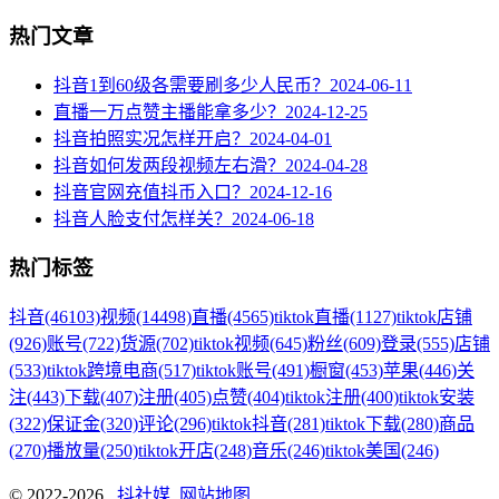
热门文章
抖音1到60级各需要刷多少人民币？
2024-06-11
直播一万点赞主播能拿多少？
2024-12-25
抖音拍照实况怎样开启？
2024-04-01
抖音如何发两段视频左右滑？
2024-04-28
抖音官网充值抖币入口？
2024-12-16
抖音人脸支付怎样关？
2024-06-18
热门标签
抖音
(46103)
视频
(14498)
直播
(4565)
tiktok直播
(1127)
tiktok店铺
(926)
账号
(722)
货源
(702)
tiktok视频
(645)
粉丝
(609)
登录
(555)
店铺
(533)
tiktok跨境电商
(517)
tiktok账号
(491)
橱窗
(453)
苹果
(446)
关
注
(443)
下载
(407)
注册
(405)
点赞
(404)
tiktok注册
(400)
tiktok安装
(322)
保证金
(320)
评论
(296)
tiktok抖音
(281)
tiktok下载
(280)
商品
(270)
播放量
(250)
tiktok开店
(248)
音乐
(246)
tiktok美国
(246)
© 2022-2026
抖社媒
网站地图