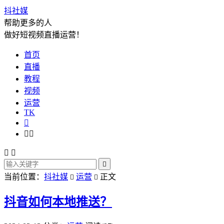
抖社媒
帮助更多的人
做好短视频直播运营！
首页
直播
教程
视频
运营
TK






当前位置：
抖社媒
运营
正文


抖音如何本地推送？