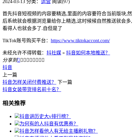
2024-03-13
分类：
运营
阅读(97)
首先抖音短视频的内容要精选,里面的内容要符合当前版块,然
后系统就会根据浏览量给你上精选,这时候候自然推送就会多,
看得人也就会多了.自但是了
TikTok账号购买平台：
https://www.tiktokaccont.com/
未经允许不得转载：
抖社媒
»
抖音如何本地推送？
分享到









抖音
上一篇
抖音怎样关闭付费推送？
下一篇
抖音女装带货排名前十名？
相关推荐
抖音讲历史大v排行榜？
为何有的人抖音有优惠券？
抖音怎样看他人有无给主播刷礼物？