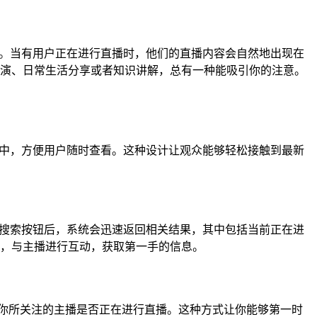
径。当有用户正在进行直播时，他们的直播内容会自然地出现在
演、日常生活分享或者知识讲解，总有一种能吸引你的注意。
表中，方便用户随时查看。这种设计让观众能够轻松接触到最新
击搜索按钮后，系统会迅速返回相关结果，其中包括当前正在进
，与主播进行互动，获取第一手的信息。
到你所关注的主播是否正在进行直播。这种方式让你能够第一时