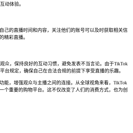
互动体验。
告自己的直播时间和内容，关注他们的账号可以及时获取相关信
藏的精彩直播。
，保持良好的互动习惯，避免发表不当言论。由于TikTok
平台规定，确保自己在合法合规的前提下享受直播的乐趣。
能，增强观众与主播之间的连接。从全球视角来看，TikTok
为一个重要的购物平台。这不仅改变了人们的消费方式，也为创