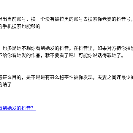
退出当前账号，换一个没有被拉黑的账号去搜索你老婆的抖音号
的手机搜索也能够的
，也多是她不想你看到她发的抖音。在抖音里，如果对方把你拉
不给你看她发的作品，就不要看了吧！可能你说话得罪她了。
有甚么目的，是不是是有甚么秘密怕被你发现，夫妻之间连最少
的啥了
看到她发的抖音？