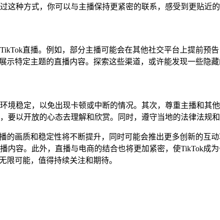
过这种方式，你可以与主播保持更紧密的联系，感受到更贴近的
TikTok直播。例如，部分主播可能会在其他社交平台上提前预
集中展示特定主题的直播内容。探索这些渠道，或许能发现一些隐
环境稳定，以免出现卡顿或中断的情况。其次，尊重主播和其他观众
，要以开放的心态去理解和欣赏。同时，遵守当地的法律法规和
，直播的画质和稳定性将不断提升，同时可能会推出更多创新的互动功
播内容。此外，直播与电商的结合也将更加紧密，使TikTok成
充满无限可能，值得持续关注和期待。