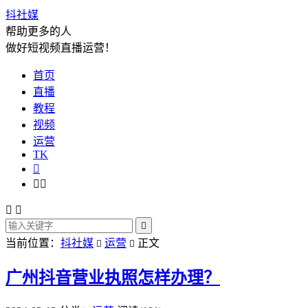
抖社媒
帮助更多的人
做好短视频直播运营！
首页
直播
教程
视频
运营
TK






当前位置：
抖社媒
运营
正文


广州抖音营业执照怎样办理？