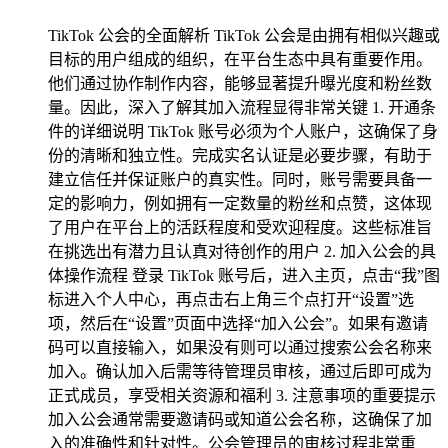
TikTok 公会的全面解析 TikTok 公会是由拥有相似兴趣或
目标的用户组成的组织，在平台生态中具有重要作用。
他们通过协作制作内容，能够显著提升曝光度和粉丝数
量。因此，深入了解其加入流程显得非常关键 1. 开通条
件的详细说明 TikTok 账号必须为个人账户，这确保了身
份的清晰和独立性。完成实名认证是必要步骤，有助于
建立信任并保证账户的真实性。同时，账号需要具备一
定的影响力，例如拥有一定数量的粉丝和点赞，这体现
了用户在平台上的活跃程度和受欢迎程度。这些标准旨
在挑选出有潜力且认真对待创作的用户 2. 加入公会的具
体操作流程 登录 TikTok 账号后，进入主页，点击“我”图
标进入个人中心，再点击右上角三个点打开“设置”选
项，然后在“设置”页面中选择“加入公会”。如果有邀请
码可以直接输入，如果没有则可以通过搜索公会名称来
加入。确认加入后需等待管理员审核，通过后即可成为
正式成员，享受相关资源和福利 3. 注意事项的重要提示
加入公会通常需要邀请码或知道公会名称，这确保了加
入的准确性和针对性。公会管理员的审核过程非常重