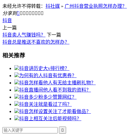
未经允许不得转载：
抖社媒
»
广州抖音营业执照怎样办理？
分享到









抖音
上一篇
抖音卖人气赚钱吗？
下一篇
抖音总是推送不喜欢的怎样办？
相关推荐
抖音讲历史大v排行榜？
为何有的人抖音有优惠券？
抖音怎样看他人有无给主播刷礼物？
抖音直播间他人看不到我的资料？
抖音多少粉多少赞算网红？
抖音关注就是看过了吗？
抖音怎样设置关注了才能看做品？
抖音上相互关注后能视频吗？
