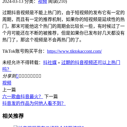
2024-03-13
分类：
视频
阅读(210)
过期抖音视频是不能上热门的，由于短视频的发布它有一定的
周期，而且有一定的推荐机制，如果你的短视频是延续性的热
门，那末可能他这个热门的周期会比较长一些，有时候过了一
个月可能还在不断的被推荐，但是如果你已发布好几天都没有
热门了，那这个视频是不会再热门的了。
TikTok账号购买平台：
https://www.tiktokaccont.com/
未经允许不得转载：
抖社媒
»
过期的抖音视频还可以上热门
吗？
分享到









视频
上一篇
六一歌曲抖音最火？
下一篇
抖音发的作品为何他人看不到？
相关推荐