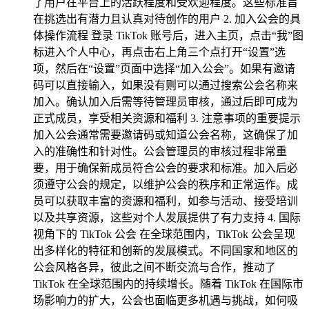
了用户在平台上的活跃程度和受欢迎程度。这些标准旨
在挑选出有潜力且认真对待创作的用户 2. 加入公会的具
体操作流程 登录 TikTok 账号后，进入主页，点击“我”图
标进入个人中心，再点击右上角三个点打开“设置”选
项，然后在“设置”页面中选择“加入公会”。如果有邀请
码可以直接输入，如果没有则可以通过搜索公会名称来
加入。确认加入后需等待管理员审核，通过后即可成为
正式成员，享受相关资源和福利 3. 注意事项的重要提示
加入公会通常需要邀请码或知道公会名称，这确保了加
入的准确性和针对性。公会管理员的审核过程非常重
要，用于确保新成员符合公会的要求和标准。加入后必
须遵守公会的规定，以维护公会的秩序和正常运作。成
员可以获取丰富的资源和福利，如参与活动、接受培训
以及共享资源，这些对个人发展提供了有力支持 4. 国际
视角下的 TikTok 公会 在全球范围内，TikTok 公会呈现
出多样化的特征和创新的发展模式。不同国家和地区的
公会风格各异，彼此之间不断交流与合作，推动了
TikTok 在全球范围内的持续增长。随着 TikTok 在国际市
场影响力的扩大，公会也面临更多机遇与挑战，如何吸