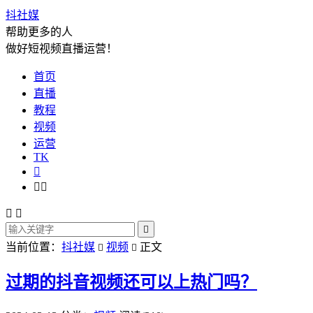
抖社媒
帮助更多的人
做好短视频直播运营！
首页
直播
教程
视频
运营
TK






当前位置：
抖社媒
视频
正文


过期的抖音视频还可以上热门吗？