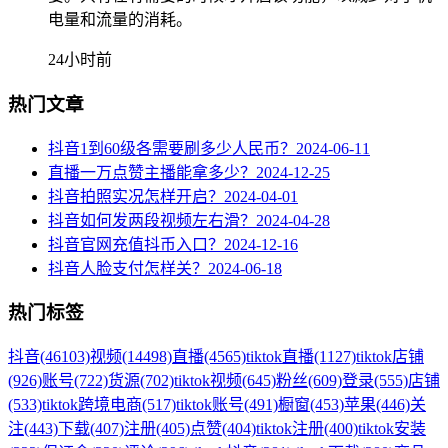
电量和流量的消耗。
24小时前
热门文章
抖音1到60级各需要刷多少人民币？
2024-06-11
直播一万点赞主播能拿多少？
2024-12-25
抖音拍照实况怎样开启？
2024-04-01
抖音如何发两段视频左右滑？
2024-04-28
抖音官网充值抖币入口？
2024-12-16
抖音人脸支付怎样关？
2024-06-18
热门标签
抖音
(46103)
视频
(14498)
直播
(4565)
tiktok直播
(1127)
tiktok店铺
(926)
账号
(722)
货源
(702)
tiktok视频
(645)
粉丝
(609)
登录
(555)
店铺
(533)
tiktok跨境电商
(517)
tiktok账号
(491)
橱窗
(453)
苹果
(446)
关
注
(443)
下载
(407)
注册
(405)
点赞
(404)
tiktok注册
(400)
tiktok安装