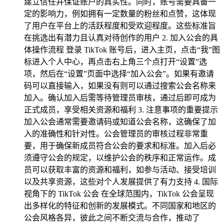
建立信任并保证账户的真实性。同时，账号需要具备一
定的影响力，例如拥有一定数量的粉丝和点赞，这体现
了用户在平台上的活跃程度和受欢迎程度。这些标准旨
在挑选出有潜力且认真对待创作的用户 2. 加入公会的具
体操作流程 登录 TikTok 账号后，进入主页，点击“我”图
标进入个人中心，再点击右上角三个点打开“设置”选
项，然后在“设置”页面中选择“加入公会”。如果有邀请
码可以直接输入，如果没有则可以通过搜索公会名称来
加入。确认加入后需等待管理员审核，通过后即可成为
正式成员，享受相关资源和福利 3. 注意事项的重要提示
加入公会通常需要邀请码或知道公会名称，这确保了加
入的准确性和针对性。公会管理员的审核过程非常重
要，用于确保新成员符合公会的要求和标准。加入后必
须遵守公会的规定，以维护公会的秩序和正常运作。成
员可以获取丰富的资源和福利，如参与活动、接受培训
以及共享资源，这些对个人发展提供了有力支持 4. 国际
视角下的 TikTok 公会 在全球范围内，TikTok 公会呈现
出多样化的特征和创新的发展模式。不同国家和地区的
公会风格各异，彼此之间不断交流与合作，推动了