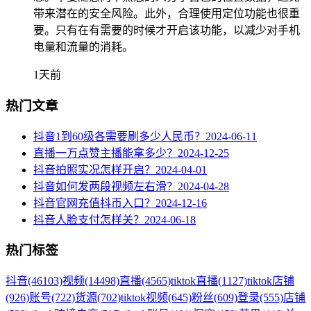
带来潜在的安全风险。此外，合理使用定位功能也很重
要。只有在有需要的时候才开启该功能，以减少对手机
电量和流量的消耗。
1天前
热门文章
抖音1到60级各需要刷多少人民币？
2024-06-11
直播一万点赞主播能拿多少？
2024-12-25
抖音拍照实况怎样开启？
2024-04-01
抖音如何发两段视频左右滑？
2024-04-28
抖音官网充值抖币入口？
2024-12-16
抖音人脸支付怎样关？
2024-06-18
热门标签
抖音
(46103)
视频
(14498)
直播
(4565)
tiktok直播
(1127)
tiktok店铺
(926)
账号
(722)
货源
(702)
tiktok视频
(645)
粉丝
(609)
登录
(555)
店铺