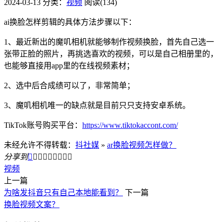
2024-03-13
分类：
视频
阅读(134)
ai换脸怎样剪辑的具体方法步骤以下：
1、最近新出的魔叽相机就能够制作视频换脸，首先自己选一
张带正脸的照片，再挑选喜欢的视频，可以是自己相册里的，
也能够直接用app里的在线视频素材；
2、选中后合成绩可以了，非常简单；
3、魔叽相机唯一的缺点就是目前只只支持安卓系统。
TikTok账号购买平台：
https://www.tiktokaccont.com/
未经允许不得转载：
抖社媒
»
ar换脸视频怎样做？
分享到









视频
上一篇
为啥发抖音只有自己本地能看到？
下一篇
换脸视频文案？