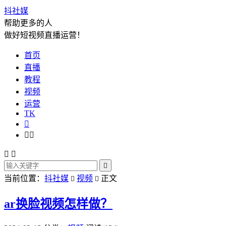
抖社媒
帮助更多的人
做好短视频直播运营！
首页
直播
教程
视频
运营
TK






当前位置：
抖社媒
视频
正文


ar换脸视频怎样做？