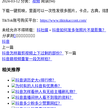
2024-03-12
分类：
视频
阅读(94)
下载一键剪映，里面可以一次性发很多图片，卡点，古典，炫
TikTok账号购买平台：
https://www.tiktokaccont.com/
未经允许不得转载：
抖社媒
»
抖音如何发多张照片不是影集？
分享到









抖音
上一篇
抖音怎样裁剪视频上下过剩的部份？
下一篇
抖音藐视频重复一段怎样拍？
相关推荐
抖音讲历史大v排行榜？
为何有的人抖音有优惠券？
抖音怎样看他人有无给主播刷礼物？
抖音直播间他人看不到我的资料？
抖音多少粉多少赞算网红？