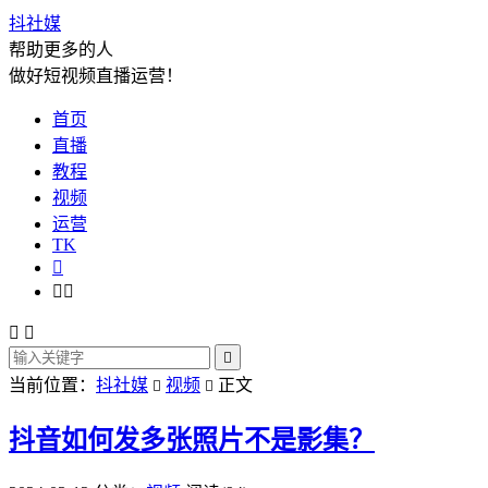
抖社媒
帮助更多的人
做好短视频直播运营！
首页
直播
教程
视频
运营
TK






当前位置：
抖社媒
视频
正文


抖音如何发多张照片不是影集？