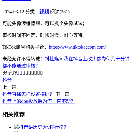
2024-03-12
分类：
视频
阅读(281)
可能头像涉嫌背规，可以换个头像试试；
审核时间不固定，时快时慢，耐心等待。
TikTok账号购买平台：
https://www.tiktokaccont.com/
未经允许不得转载：
抖社媒
»
我在抖音上改头像为何几十分钟
都不能通过审核？
分享到









抖音
上一篇
抖音直播怎样设置横屏？
下一篇
抖音上的dou投放后为何一直不动？
相关推荐
抖音讲历史大v排行榜？