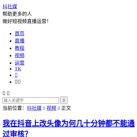
抖社媒
帮助更多的人
做好短视频直播运营！
首页
直播
教程
视频
运营
TK






当前位置：
抖社媒
视频
正文


我在抖音上改头像为何几十分钟都不能通
过审核？