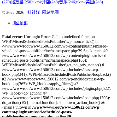
(270)
播放量
(250)
tiktok开店
(248)
音乐
(246)
tiktok美国
(246)
© 2022-2026
抖社媒
网站地图

回顶部
Fatal error
: Uncaught Error: Call to undefined function
WPB\MissedScheduledPostsPublisher\wp_nonce_tick() in
/www/wwwroot/www.150612.com/wp-content/plugins/missed-
scheduled-posts-publisher/inc/namespace.php:39 Stack trace: #0
/www/wwwroot/www.150612.com/wp-content/plugins/missed-
scheduled-posts-publisher/inc/namespace.php(165):
WPB\MissedScheduledPostsPublisher\get_no_priv_nonce() #1
/www/wwwroot/www.150612.com/wp-includes/class-wp-
hook.php(341): WPB\MissedScheduledPostsPublisher\loopback()
#2 /www/wwwroot/www.150612.com/wp-includes/class-wp-
hook.php(365): WP_Hook->apply_filters() #3
/www/wwwroot/www.150612.com/wp-includes/plugin.php(522):
WP_Hook->do_action() #4
/www/wwwroot/www.150612.com/wp-includes/load.php(1308):
do_action() #5 [internal function]: shutdown_action_hook() #6
{main} thrown in
/www/wwwroot/www.150612.com/wp-
content/plugins/missed-scheduled-posts-
publisher/inc/namespace.php
on line
39