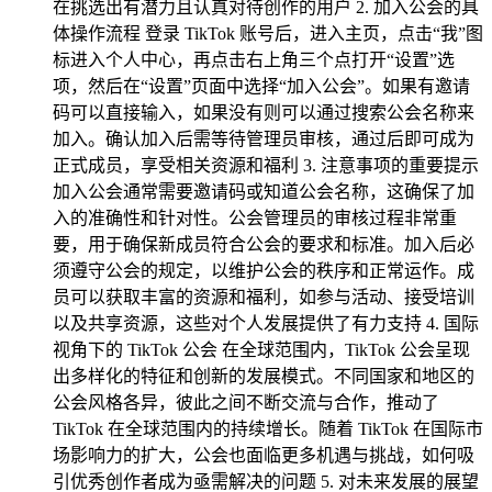
在挑选出有潜力且认真对待创作的用户 2. 加入公会的具
体操作流程 登录 TikTok 账号后，进入主页，点击“我”图
标进入个人中心，再点击右上角三个点打开“设置”选
项，然后在“设置”页面中选择“加入公会”。如果有邀请
码可以直接输入，如果没有则可以通过搜索公会名称来
加入。确认加入后需等待管理员审核，通过后即可成为
正式成员，享受相关资源和福利 3. 注意事项的重要提示
加入公会通常需要邀请码或知道公会名称，这确保了加
入的准确性和针对性。公会管理员的审核过程非常重
要，用于确保新成员符合公会的要求和标准。加入后必
须遵守公会的规定，以维护公会的秩序和正常运作。成
员可以获取丰富的资源和福利，如参与活动、接受培训
以及共享资源，这些对个人发展提供了有力支持 4. 国际
视角下的 TikTok 公会 在全球范围内，TikTok 公会呈现
出多样化的特征和创新的发展模式。不同国家和地区的
公会风格各异，彼此之间不断交流与合作，推动了
TikTok 在全球范围内的持续增长。随着 TikTok 在国际市
场影响力的扩大，公会也面临更多机遇与挑战，如何吸
引优秀创作者成为亟需解决的问题 5. 对未来发展的展望