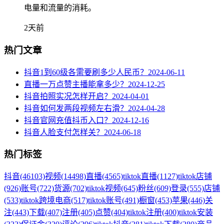
电量和流量的消耗。
2天前
热门文章
抖音1到60级各需要刷多少人民币？
2024-06-11
直播一万点赞主播能拿多少？
2024-12-25
抖音拍照实况怎样开启？
2024-04-01
抖音如何发两段视频左右滑？
2024-04-28
抖音官网充值抖币入口？
2024-12-16
抖音人脸支付怎样关？
2024-06-18
热门标签
抖音
(46103)
视频
(14498)
直播
(4565)
tiktok直播
(1127)
tiktok店铺
(926)
账号
(722)
货源
(702)
tiktok视频
(645)
粉丝
(609)
登录
(555)
店铺
(533)
tiktok跨境电商
(517)
tiktok账号
(491)
橱窗
(453)
苹果
(446)
关
注
(443)
下载
(407)
注册
(405)
点赞
(404)
tiktok注册
(400)
tiktok安装