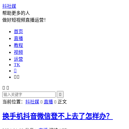
抖社媒
帮助更多的人
做好短视频直播运营！
首页
直播
教程
视频
运营
TK






当前位置：
抖社媒
直播
正文


换手机抖音微信登不上去了怎样办？