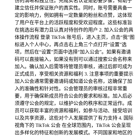
份的清晰和独立性。完成实名认证是必要步骤，有助于
建立信任并保证账户的真实性。同时，账号需要具备一
定的影响力，例如拥有一定数量的粉丝和点赞，这体现
了用户在平台上的活跃程度和受欢迎程度。这些标准旨
在挑选出有潜力且认真对待创作的用户 2. 加入公会的具
体操作流程 登录 TikTok 账号后，进入主页，点击“我”图
标进入个人中心，再点击右上角三个点打开“设置”选
项，然后在“设置”页面中选择“加入公会”。如果有邀请
码可以直接输入，如果没有则可以通过搜索公会名称来
加入。确认加入后需等待管理员审核，通过后即可成为
正式成员，享受相关资源和福利 3. 注意事项的重要提示
加入公会通常需要邀请码或知道公会名称，这确保了加
入的准确性和针对性。公会管理员的审核过程非常重
要，用于确保新成员符合公会的要求和标准。加入后必
须遵守公会的规定，以维护公会的秩序和正常运作。成
员可以获取丰富的资源和福利，如参与活动、接受培训
以及共享资源，这些对个人发展提供了有力支持 4. 国际
视角下的 TikTok 公会 在全球范围内，TikTok 公会呈现
出多样化的特征和创新的发展模式。不同国家和地区的