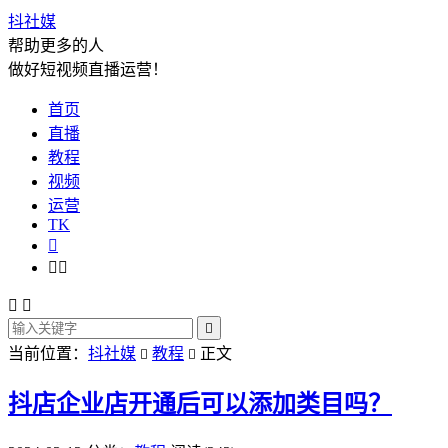
抖社媒
帮助更多的人
做好短视频直播运营！
首页
直播
教程
视频
运营
TK






当前位置：
抖社媒
教程
正文


抖店企业店开通后可以添加类目吗？