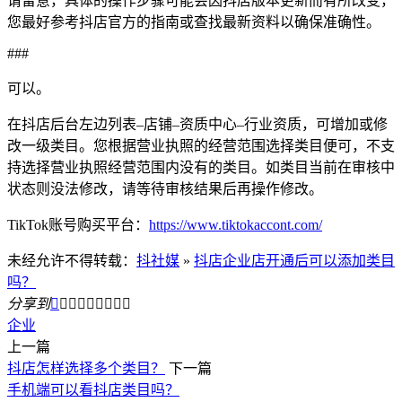
请留意，具体的操作步骤可能会因抖店版本更新而有所改变，
您最好参考抖店官方的指南或查找最新资料以确保准确性。
###
可以。
在抖店后台左边列表–店铺–资质中心–行业资质，可增加或修
改一级类目。您根据营业执照的经营范围选择类目便可，不支
持选择营业执照经营范围内没有的类目。如类目当前在审核中
状态则没法修改，请等待审核结果后再操作修改。
TikTok账号购买平台：
https://www.tiktokaccont.com/
未经允许不得转载：
抖社媒
»
抖店企业店开通后可以添加类目
吗？
分享到









企业
上一篇
抖店怎样选择多个类目？
下一篇
手机端可以看抖店类目吗？