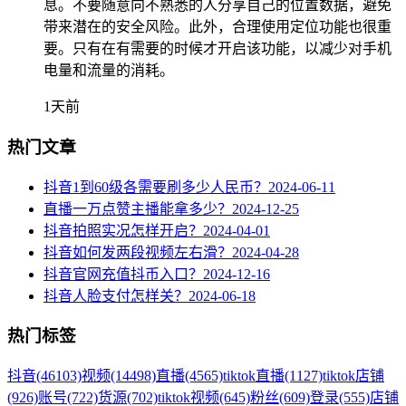
息。不要随意向不熟悉的人分享自己的位置数据，避免
带来潜在的安全风险。此外，合理使用定位功能也很重
要。只有在有需要的时候才开启该功能，以减少对手机
电量和流量的消耗。
1天前
热门文章
抖音1到60级各需要刷多少人民币？
2024-06-11
直播一万点赞主播能拿多少？
2024-12-25
抖音拍照实况怎样开启？
2024-04-01
抖音如何发两段视频左右滑？
2024-04-28
抖音官网充值抖币入口？
2024-12-16
抖音人脸支付怎样关？
2024-06-18
热门标签
抖音
(46103)
视频
(14498)
直播
(4565)
tiktok直播
(1127)
tiktok店铺
(926)
账号
(722)
货源
(702)
tiktok视频
(645)
粉丝
(609)
登录
(555)
店铺