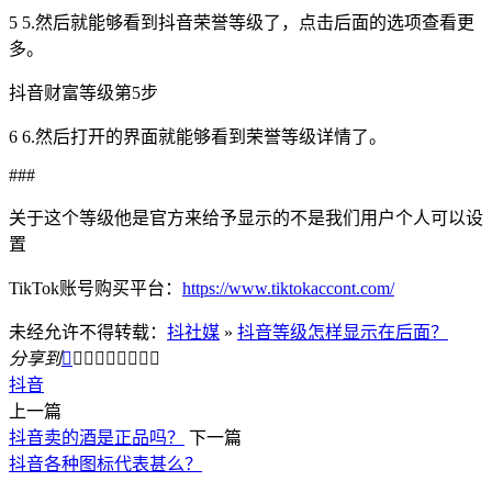
5 5.然后就能够看到抖音荣誉等级了，点击后面的选项查看更
多。
抖音财富等级第5步
6 6.然后打开的界面就能够看到荣誉等级详情了。
###
关于这个等级他是官方来给予显示的不是我们用户个人可以设
置
TikTok账号购买平台：
https://www.tiktokaccont.com/
未经允许不得转载：
抖社媒
»
抖音等级怎样显示在后面？
分享到









抖音
上一篇
抖音卖的酒是正品吗？
下一篇
抖音各种图标代表甚么？