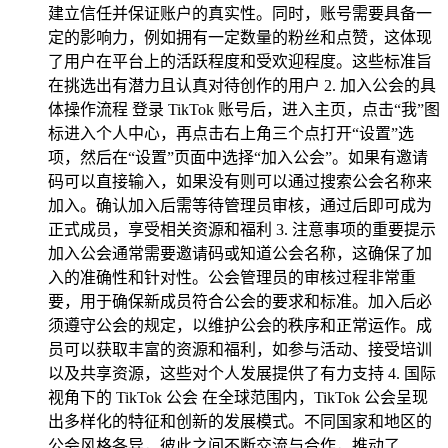
建立信任并保证账户的真实性。同时，账号需要具备一
定的影响力，例如拥有一定数量的粉丝和点赞，这体现
了用户在平台上的活跃程度和受欢迎程度。这些标准旨
在挑选出有潜力且认真对待创作的用户 2. 加入公会的具
体操作流程 登录 TikTok 账号后，进入主页，点击“我”图
标进入个人中心，再点击右上角三个点打开“设置”选
项，然后在“设置”页面中选择“加入公会”。如果有邀请
码可以直接输入，如果没有则可以通过搜索公会名称来
加入。确认加入后需等待管理员审核，通过后即可成为
正式成员，享受相关资源和福利 3. 注意事项的重要提示
加入公会通常需要邀请码或知道公会名称，这确保了加
入的准确性和针对性。公会管理员的审核过程非常重
要，用于确保新成员符合公会的要求和标准。加入后必
须遵守公会的规定，以维护公会的秩序和正常运作。成
员可以获取丰富的资源和福利，如参与活动、接受培训
以及共享资源，这些对个人发展提供了有力支持 4. 国际
视角下的 TikTok 公会 在全球范围内，TikTok 公会呈现
出多样化的特征和创新的发展模式。不同国家和地区的
公会风格各异，彼此之间不断交流与合作，推动了