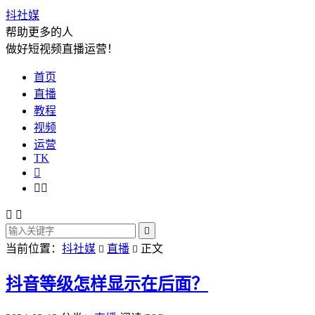
抖社媒
帮助更多的人
做好短视频直播运营！
首页
直播
教程
视频
运营
TK






当前位置：
抖社媒
直播
正文


抖音等级怎样显示在后面？