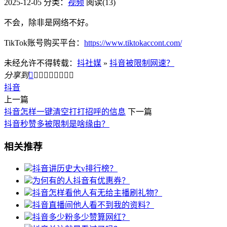
2025-12-05
分类：
视频
阅读(13)
不会，除非是网络不好。
TikTok账号购买平台：
https://www.tiktokaccont.com/
未经允许不得转载：
抖社媒
»
抖音被限制网速？
分享到









抖音
上一篇
抖音怎样一键清空打打招呼的信息
下一篇
抖音秒赞多被限制是啥缘由？
相关推荐
抖音讲历史大v排行榜？
为何有的人抖音有优惠券？
抖音怎样看他人有无给主播刷礼物？
抖音直播间他人看不到我的资料？
抖音多少粉多少赞算网红？