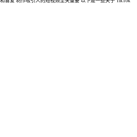
和喜爱 制作吸引人的短视频至关重要 以下是一些关于 TikTok