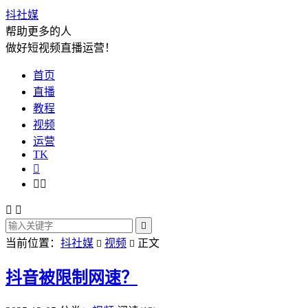
抖社媒
帮助更多的人
做好短视频直播运营！
首页
直播
教程
视频
运营
TK






当前位置：
抖社媒
视频
正文


抖音被限制网速？