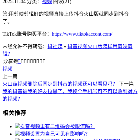
2025-11-04
分类：
视频
阅读(21)
答:用剪映剪辑好的视频直接上传抖音火山版就同步到抖音
了。
TikTok账号购买平台：
https://www.tiktokaccont.com/
未经允许不得转载：
抖社媒
»
抖音视频火山版怎样用剪映剪
辑？
分享到









视频
上一篇
火山藐视频删除后同步到抖音的视频还可以看见吗？
下一篇
我的抖音被我的好友拉黑了，我换个手机号可不可以收到对方
的视频？
相关推荐
抖音视频里有二维码会被限流吗？
视频设置为自己可见有影响吗？