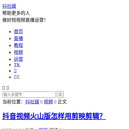
抖社媒
帮助更多的人
做好短视频直播运营！
首页
直播
教程
视频
运营
TK






当前位置：
抖社媒
视频
正文


抖音视频火山版怎样用剪映剪辑？