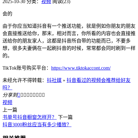
2025-10-30
分类：
视频
阅读(23)
会的
由于你应当知道抖音有一个推送功能，就是例如你朋友的朋友
会直接推送给你，那末，相对而言，你所看的内容也会直接推
送给你的朋友家人，这都是抖音所自带的功能而已，不要多
想，很多夫妻俩在一起刷抖音的时候，常常都会同时刷到一样
的。
TikTok账号购买平台：
https://www.tiktokaccont.com/
未经允许不得转载：
抖社媒
»
抖音看过的视频会推荐给好友
吗？
分享到









视频
上一篇
书单号抖音橱窗怎样开？
下一篇
抖音3000粉丝应当有多少播放？