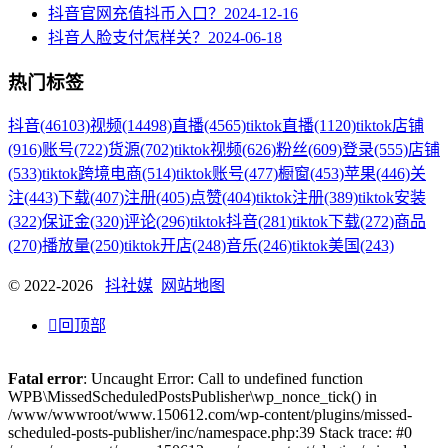
抖音官网充值抖币入口？
2024-12-16
抖音人脸支付怎样关？
2024-06-18
热门标签
抖音
(46103)
视频
(14498)
直播
(4565)
tiktok直播
(1120)
tiktok店铺
(916)
账号
(722)
货源
(702)
tiktok视频
(626)
粉丝
(609)
登录
(555)
店铺
(533)
tiktok跨境电商
(514)
tiktok账号
(477)
橱窗
(453)
苹果
(446)
关
注
(443)
下载
(407)
注册
(405)
点赞
(404)
tiktok注册
(389)
tiktok安装
(322)
保证金
(320)
评论
(296)
tiktok抖音
(281)
tiktok下载
(272)
商品
(270)
播放量
(250)
tiktok开店
(248)
音乐
(246)
tiktok美国
(243)
© 2022-2026
抖社媒
网站地图

回顶部
Fatal error
: Uncaught Error: Call to undefined function
WPB\MissedScheduledPostsPublisher\wp_nonce_tick() in
/www/wwwroot/www.150612.com/wp-content/plugins/missed-
scheduled-posts-publisher/inc/namespace.php:39 Stack trace: #0