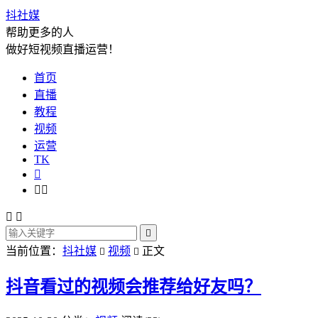
抖社媒
帮助更多的人
做好短视频直播运营！
首页
直播
教程
视频
运营
TK






当前位置：
抖社媒
视频
正文


抖音看过的视频会推荐给好友吗？