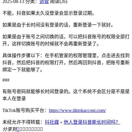
2025-08-13
分类：
运营
阅读(26)
不能，抖音如果太久没登录会显示登录过期。
如果是由于长时间没有登录的话，重新登录一下就好。
如果是由于账号之间切换的话，可以把抖音账号的权限全部打
开，这样切换账号的时候就不会再重新登录了。
具体操作步骤以下：在手机管家的权限管理里，点击进去找到
抖音，然后把抖音的权限打开，然后再回到抖音，把账号重新
绑定一下就能够了。
###
有账号密码就能够长时间登录的。这个系统不会区分是不是是
本人在登录
TikTok账号购买平台：
https://www.tiktokaccont.com/
未经允许不得转载：
抖社媒
»
他人登录抖音能长时间吗？
分享到








