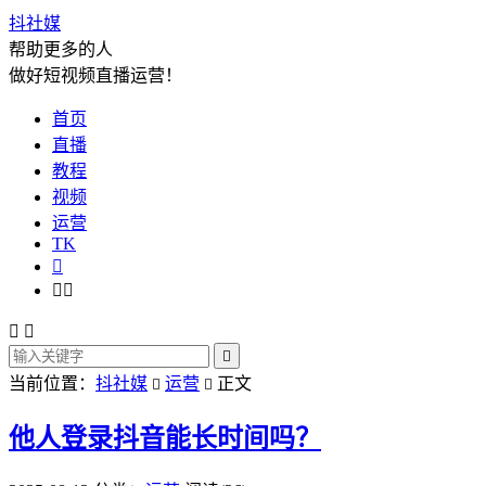
抖社媒
帮助更多的人
做好短视频直播运营！
首页
直播
教程
视频
运营
TK






当前位置：
抖社媒
运营
正文


他人登录抖音能长时间吗？