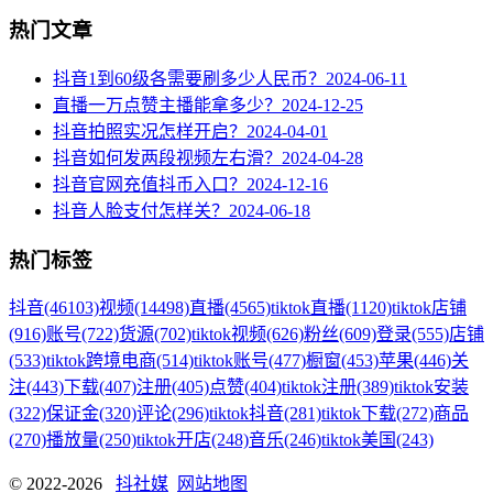
热门文章
抖音1到60级各需要刷多少人民币？
2024-06-11
直播一万点赞主播能拿多少？
2024-12-25
抖音拍照实况怎样开启？
2024-04-01
抖音如何发两段视频左右滑？
2024-04-28
抖音官网充值抖币入口？
2024-12-16
抖音人脸支付怎样关？
2024-06-18
热门标签
抖音
(46103)
视频
(14498)
直播
(4565)
tiktok直播
(1120)
tiktok店铺
(916)
账号
(722)
货源
(702)
tiktok视频
(626)
粉丝
(609)
登录
(555)
店铺
(533)
tiktok跨境电商
(514)
tiktok账号
(477)
橱窗
(453)
苹果
(446)
关
注
(443)
下载
(407)
注册
(405)
点赞
(404)
tiktok注册
(389)
tiktok安装
(322)
保证金
(320)
评论
(296)
tiktok抖音
(281)
tiktok下载
(272)
商品
(270)
播放量
(250)
tiktok开店
(248)
音乐
(246)
tiktok美国
(243)
© 2022-2026
抖社媒
网站地图