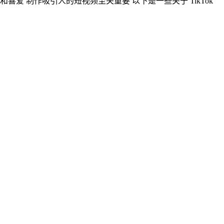
和喜爱 制作吸引人的短视频至关重要 以下是一些关于 TikTok