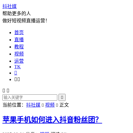
抖社媒
帮助更多的人
做好短视频直播运营！
首页
直播
教程
视频
运营
TK






当前位置：
抖社媒
视频
正文


苹果手机如何进入抖音粉丝团？