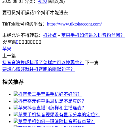
2025-08-01
分类：
视频
阅读(29)
要租赁抖币操花1个抖币才能进去
TikTok账号购买平台：
https://www.tiktokaccont.com/
未经允许不得转载：
抖社媒
»
苹果手机如何进入抖音粉丝团？
分享到









苹果
上一篇
抖音音浪换成抖币了怎样才可以换现金？
下一篇
要想心情好就往抖音跑的幽默句子？
相关推荐
抖音卖二手苹果手机好不好吗？
抖音零元薅苹果耳机是不是真的？
苹果抖音直播间怎样和主播连麦？
苹果手机抖音视频没有显示分享的定位？
苹果手机如何一键清除抖音所有点赞？