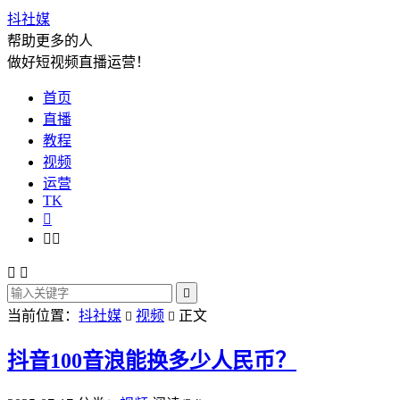
抖社媒
帮助更多的人
做好短视频直播运营！
首页
直播
教程
视频
运营
TK






当前位置：
抖社媒
视频
正文


抖音100音浪能换多少人民币？