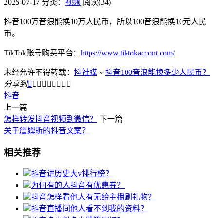
2025-07-17
分类：
视频
阅读(34)
抖音100万音浪能换10万人民币，所以100音浪能换10元人民
币。
TikTok账号购买平台：
https://www.tiktokaccont.com/
未经允许不得转载：
抖社媒
»
抖音100音浪能换多少人民币？
分享到









抖音
上一篇
怎样转发抖音视频到微信？
下一篇
关于詹姆斯的抖音文案？
相关推荐
抖音讲历史大v排行榜？
为何有的人抖音有优惠券？
抖音怎样看他人有无给主播刷礼物？
抖音直播间他人看不到我的资料？