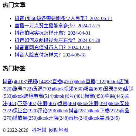
热门文章
抖音1到60级各需要刷多少人民币？
2024-06-11
直播一万点赞主播能拿多少？
2024-12-25
抖音拍照实况怎样开启？
2024-04-01
抖音如何发两段视频左右滑？
2024-04-28
抖音官网充值抖币入口？
2024-12-16
抖音人脸支付怎样关？
2024-06-18
热门标签
抖音
(46103)
视频
(14498)
直播
(4565)
tiktok直播
(1122)
tiktok店铺
(920)
账号
(722)
货源
(702)
tiktok视频
(630)
粉丝
(609)
登录
(555)
店铺
(533)
tiktok跨境电商
(514)
tiktok账号
(481)
橱窗
(453)
苹果
(446)
关
注
(443)
下载
(407)
注册
(405)
点赞
(404)
tiktok注册
(393)
tiktok安装
(322)
保证金
(320)
评论
(296)
tiktok抖音
(281)
tiktok下载
(272)
商品
(270)
播放量
(250)
tiktok开店
(248)
音乐
(246)
tiktok美国
(245)
© 2022-2026
抖社媒
网站地图