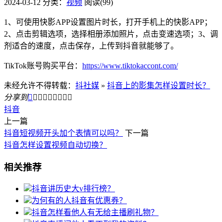
2024-03-12
分类：
视频
阅读(99)
1、可使用快影APP设置图片时长，打开手机上的快影APP；
2、点击剪辑选项，选择相册添加照片，点击变速选项；3、调
剂适合的速度，点击保存，上传到抖音就能够了。
TikTok账号购买平台：
https://www.tiktokaccont.com/
未经允许不得转载：
抖社媒
»
抖音上的影集怎样设置时长？
分享到









抖音
上一篇
抖音短视频开头加个表情可以吗？
下一篇
抖音怎样设置视频自动切换？
相关推荐
抖音讲历史大v排行榜？
为何有的人抖音有优惠券？
抖音怎样看他人有无给主播刷礼物？