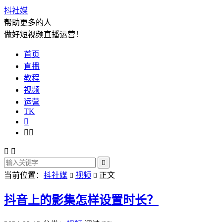
抖社媒
帮助更多的人
做好短视频直播运营！
首页
直播
教程
视频
运营
TK






当前位置：
抖社媒
视频
正文


抖音上的影集怎样设置时长？