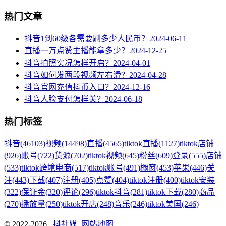
热门文章
抖音1到60级各需要刷多少人民币？
2024-06-11
直播一万点赞主播能拿多少？
2024-12-25
抖音拍照实况怎样开启？
2024-04-01
抖音如何发两段视频左右滑？
2024-04-28
抖音官网充值抖币入口？
2024-12-16
抖音人脸支付怎样关？
2024-06-18
热门标签
抖音
(46103)
视频
(14498)
直播
(4565)
tiktok直播
(1127)
tiktok店铺
(926)
账号
(722)
货源
(702)
tiktok视频
(645)
粉丝
(609)
登录
(555)
店铺
(533)
tiktok跨境电商
(517)
tiktok账号
(491)
橱窗
(453)
苹果
(446)
关
注
(443)
下载
(407)
注册
(405)
点赞
(404)
tiktok注册
(400)
tiktok安装
(322)
保证金
(320)
评论
(296)
tiktok抖音
(281)
tiktok下载
(280)
商品
(270)
播放量
(250)
tiktok开店
(248)
音乐
(246)
tiktok美国
(246)
© 2022-2026
抖社媒
网站地图