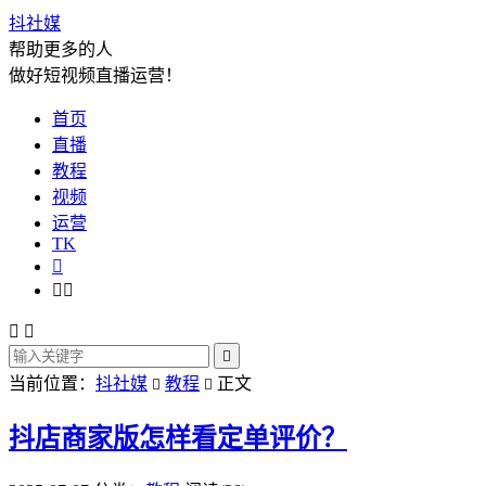
抖社媒
帮助更多的人
做好短视频直播运营！
首页
直播
教程
视频
运营
TK






当前位置：
抖社媒
教程
正文


抖店商家版怎样看定单评价？