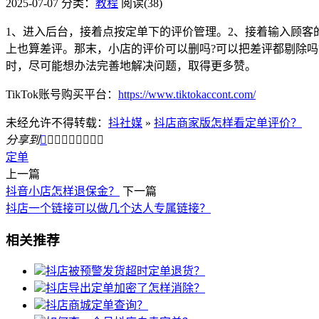
2025-07-07
分类：
教程
阅读(38)
1、进入后台，接着点按定单下的评价管理。2、接着输入顾
上也算差评。那末，小店的评价可以删吗?可以把差评都剔除
时，尽可能想办法完善地解决问题，取得更多赞。
TikTok账号购买平台：
https://www.tiktokaccont.com/
未经允许不得转载：
抖社媒
»
抖店商家版怎样看定单评价？
分享到









定单
上一篇
抖音小店怎样退保金？
下一篇
抖店一个链接可以做几个达人专属链接？
相关推荐
抖店被预警发货超时定单退货？
抖店导出定单加密了怎样消除？
抖店商城定单查询？