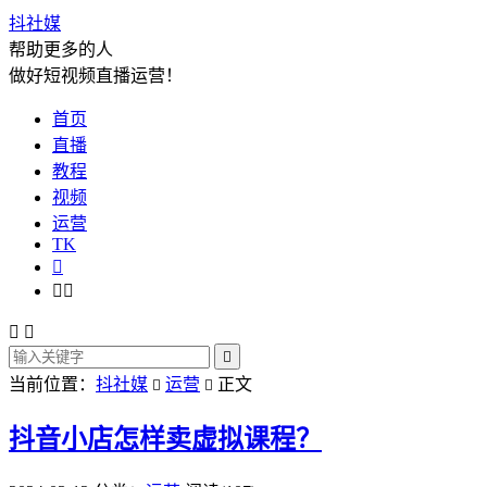
抖社媒
帮助更多的人
做好短视频直播运营！
首页
直播
教程
视频
运营
TK






当前位置：
抖社媒
运营
正文


抖音小店怎样卖虚拟课程？