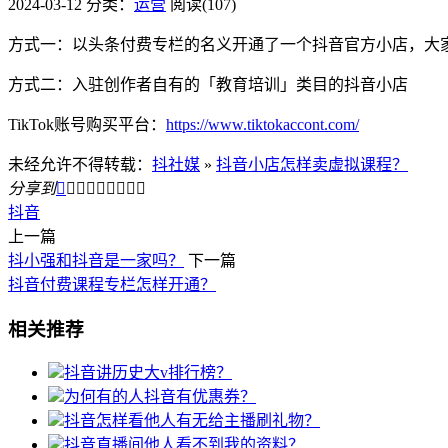
2024-03-12
分类：
运营
阅读(107)
方式一：以头条付费专栏的名义开通了一个抖音官方小店，大
方式二：入驻创作者自有的「教育培训」类目的抖音小店
TikTok账号购买平台：
https://www.tiktokaccont.com/
未经允许不得转载：
抖社媒
»
抖音小店怎样卖虚拟课程？
分享到









抖音
上一篇
抖小强和抖音是一家吗？
下一篇
抖音付费课程专栏怎样开通？
相关推荐
抖音讲历史大v排行榜？
为何有的人抖音有优惠券？
抖音怎样看他人有无给主播刷礼物？
抖音直播间他人看不到我的资料？