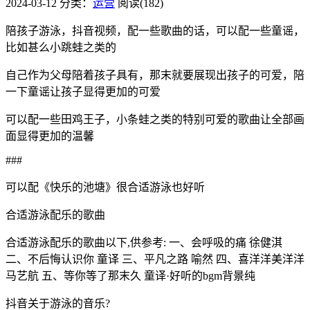
2024-03-12
分类：
运营
阅读(182)
陪孩子游泳，抖音视频，配一些歌曲的话，可以配一些童谣，
比如甚么小跳蛙之类的
自己作为父母陪着孩子具有，那末就要展现出孩子的可爱，陪
一下童谣让孩子显得更加的可爱
可以配一些田鸡王子，小条蛙之类的特别可爱的歌曲让全部画
面显得更加的温馨
###
可以配《快乐的池塘》很合适游泳也好听
合适游泳配乐的歌曲
合适游泳配乐的歌曲以下,供参考: 一、会呼吸的痛 徐健淇
二、不后悔认识你 童译 三、平凡之路 喻然 四、喜洋洋美洋洋
马艺航 五、等你等了那末久 童译·好听的bgm背景纯
抖音关于游泳的音乐?