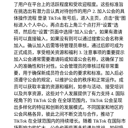
了用户在平台上的活跃程度和受欢迎程度。这些标准旨
在挑选出有潜力且认真对待创作的用户 2. 加入公会的具
体操作流程 登录 TikTok 账号后，进入主页，点击“我”图
标进入个人中心，再点击右上角三个点打开“设置”选
项，然后在“设置”页面中选择“加入公会”。如果有邀请
码可以直接输入，如果没有则可以通过搜索公会名称来
加入。确认加入后需等待管理员审核，通过后即可成为
正式成员，享受相关资源和福利 3. 注意事项的重要提示
加入公会通常需要邀请码或知道公会名称，这确保了加
入的准确性和针对性。公会管理员的审核过程非常重
要，用于确保新成员符合公会的要求和标准。加入后必
须遵守公会的规定，以维护公会的秩序和正常运作。成
员可以获取丰富的资源和福利，如参与活动、接受培训
以及共享资源，这些对个人发展提供了有力支持 4. 国际
视角下的 TikTok 公会 在全球范围内，TikTok 公会呈现
出多样化的特征和创新的发展模式。不同国家和地区的
公会风格各异，彼此之间不断交流与合作，推动了
TikTok 在全球范围内的持续增长。随着 TikTok 在国际市
场影响力的扩大，公会也面临更多机遇与挑战，如何吸