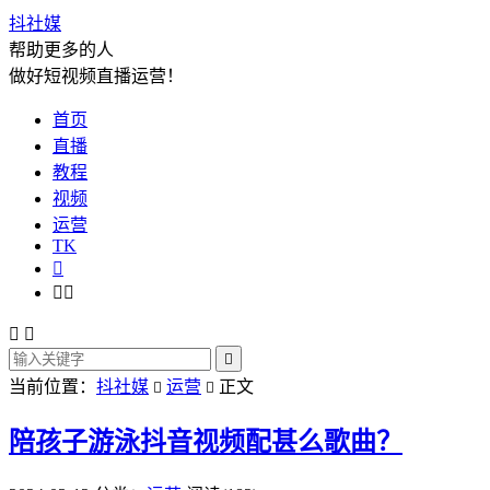
抖社媒
帮助更多的人
做好短视频直播运营！
首页
直播
教程
视频
运营
TK






当前位置：
抖社媒
运营
正文


陪孩子游泳抖音视频配甚么歌曲？