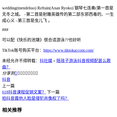
wedding(mendelsso) Refrain(Anan Ryoko) 钢琴七连奏(第一首是
无冬之城。 –第二首是射雕英雄传的第二部东邪西毒的、一生
成心义 –第三首是虫儿飞 。
###
可以配《快乐的池塘》很合适游泳??也好听
TikTok账号购买平台：
https://www.tiktokaccont.com/
未经允许不得转载：
抖社媒
»
陪孩子游泳抖音视频配甚么歌
曲？
分享到









抖音
上一篇
618抖音课程促销文案？
下一篇
拍抖音露他人脸是侵犯肖像权了吗？
相关推荐