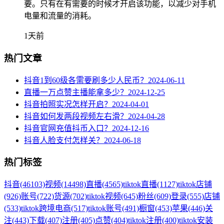
要。只有在有需要的时候才开启该功能，以减少对手机
电量和流量的消耗。
1天前
热门文章
抖音1到60级各需要刷多少人民币？
2024-06-11
直播一万点赞主播能拿多少？
2024-12-25
抖音拍照实况怎样开启？
2024-04-01
抖音如何发两段视频左右滑？
2024-04-28
抖音官网充值抖币入口？
2024-12-16
抖音人脸支付怎样关？
2024-06-18
热门标签
抖音
(46103)
视频
(14498)
直播
(4565)
tiktok直播
(1127)
tiktok店铺
(926)
账号
(722)
货源
(702)
tiktok视频
(645)
粉丝
(609)
登录
(555)
店铺
(533)
tiktok跨境电商
(517)
tiktok账号
(491)
橱窗
(453)
苹果
(446)
关
注
(443)
下载
(407)
注册
(405)
点赞
(404)
tiktok注册
(400)
tiktok安装