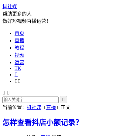
抖社媒
帮助更多的人
做好短视频直播运营！
首页
直播
教程
视频
运营
TK






当前位置：
抖社媒
直播
正文


怎样查看抖店小额记录？