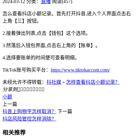
2024-03-12
分类：
直播
阅读(457)
怎么查看抖店小额记录。首先打开抖音,进入个人界面点击右
上角【三】按钮。
2.接着弹出列表,点击【钱包】这个选项。
3.然落后入钱包界面,点击右上角的【账单】。
4.选择要账单的时间便可查看明细。
TikTok账号购买平台：
https://www.tiktokaccont.com/
未经允许不得转载：
抖社媒
»
怎样查看抖店小额记录？
分享到









小额
上一篇
抖音上购物字怎样取消？
下一篇
抖店风险管控怎样消除？
相关推荐