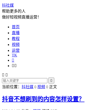
抖社媒
帮助更多的人
做好短视频直播运营！
首页
直播
教程
视频
运营
TK






当前位置：
抖社媒
视频
正文


抖音不想刷到的内容怎样设置？