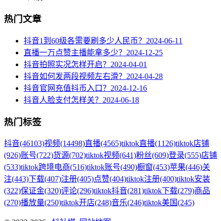
热门文章
抖音1到60级各需要刷多少人民币？
2024-06-11
直播一万点赞主播能拿多少？
2024-12-25
抖音拍照实况怎样开启？
2024-04-01
抖音如何发两段视频左右滑？
2024-04-28
抖音官网充值抖币入口？
2024-12-16
抖音人脸支付怎样关？
2024-06-18
热门标签
抖音
(46103)
视频
(14498)
直播
(4565)
tiktok直播
(1126)
tiktok店铺
(926)
账号
(722)
货源
(702)
tiktok视频
(641)
粉丝
(609)
登录
(555)
店铺
(533)
tiktok跨境电商
(516)
tiktok账号
(490)
橱窗
(453)
苹果
(446)
关
注
(443)
下载
(407)
注册
(405)
点赞
(404)
tiktok注册
(400)
tiktok安装
(322)
保证金
(320)
评论
(296)
tiktok抖音
(281)
tiktok下载
(279)
商品
(270)
播放量
(250)
tiktok开店
(248)
音乐
(246)
tiktok美国
(245)