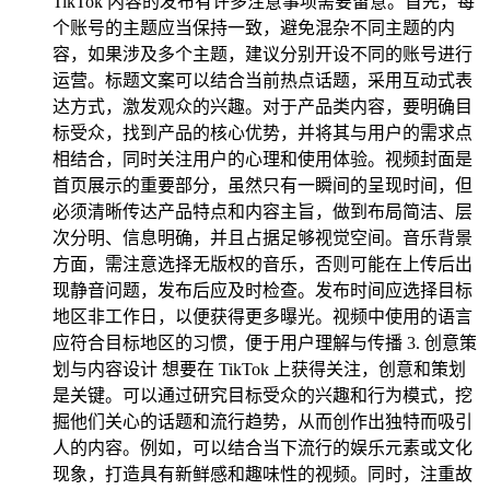
TikTok 内容的发布有许多注意事项需要留意。首先，每
个账号的主题应当保持一致，避免混杂不同主题的内
容，如果涉及多个主题，建议分别开设不同的账号进行
运营。标题文案可以结合当前热点话题，采用互动式表
达方式，激发观众的兴趣。对于产品类内容，要明确目
标受众，找到产品的核心优势，并将其与用户的需求点
相结合，同时关注用户的心理和使用体验。视频封面是
首页展示的重要部分，虽然只有一瞬间的呈现时间，但
必须清晰传达产品特点和内容主旨，做到布局简洁、层
次分明、信息明确，并且占据足够视觉空间。音乐背景
方面，需注意选择无版权的音乐，否则可能在上传后出
现静音问题，发布后应及时检查。发布时间应选择目标
地区非工作日，以便获得更多曝光。视频中使用的语言
应符合目标地区的习惯，便于用户理解与传播 3. 创意策
划与内容设计 想要在 TikTok 上获得关注，创意和策划
是关键。可以通过研究目标受众的兴趣和行为模式，挖
掘他们关心的话题和流行趋势，从而创作出独特而吸引
人的内容。例如，可以结合当下流行的娱乐元素或文化
现象，打造具有新鲜感和趣味性的视频。同时，注重故