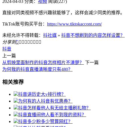
2024-04-03
分类：
视频
阅读(227)
直接对同类视频不感兴趣就能够了，这样会减少同类的推荐。
TikTok账号购买平台：
https://www.tiktokaccont.com/
未经允许不得转载：
抖社媒
»
抖音不想刷到的内容怎样设置？
分享到









抖音
上一篇
从剪映里面制作的抖音怎样相片不清楚？
下一篇
为何我的抖音直播清晰度只有480？
相关推荐
抖音讲历史大v排行榜？
为何有的人抖音有优惠券？
抖音怎样看他人有无给主播刷礼物？
抖音直播间他人看不到我的资料？
抖音多少粉多少赞算网红？