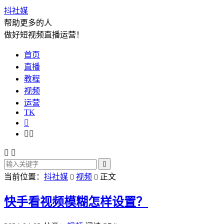
抖社媒
帮助更多的人
做好短视频直播运营！
首页
直播
教程
视频
运营
TK






当前位置：
抖社媒
视频
正文


快手看视频模糊怎样设置？