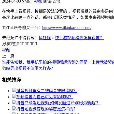
2024-04-03
分类：
视频
阅读(274)
在快手上看视频，模糊是没法设置的 ，视频模糊的缘由多是由
亮度比较暗一点的话，都会出现这类情况 ，如果本来视频模糊
TikTok账号购买平台：
https://www.tiktokaccont.com/
未经允许不得转载：
抖社媒
»
快手看视频模糊怎样设置？
分享到









视频
上一篇
谁能告知我，我手机里拍的视频都超清楚的但是一上传就被紧
剪映导出视频不清晰怎样办？
相关推荐
抖音视频里有二维码会被限流吗？
视频设置为自己可见有影响吗？
抖音只能发短视频,如何发超过15s的长视频呢？
抖音短视频变现的秘密是怎样的？