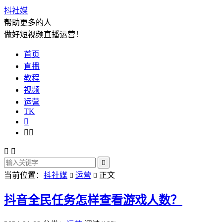
抖社媒
帮助更多的人
做好短视频直播运营！
首页
直播
教程
视频
运营
TK






当前位置：
抖社媒
运营
正文


抖音全民任务怎样查看游戏人数？