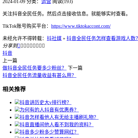
2024-01-09
分类：
运营
阅读(193)
关注抖音全民任务。然后点击接收信息。就能够实时查看。
TikTok账号购买平台：
https://www.tiktokaccont.com/
未经允许不得转载：
抖社媒
»
抖音全民任务怎样查看游戏人数
分享到









抖音
上一篇
做抖音全民任务要多少粉丝？
下一篇
抖音全民任务流量收益有甚么用？
相关推荐
抖音讲历史大v排行榜？
为何有的人抖音有优惠券？
抖音怎样看他人有无给主播刷礼物？
抖音直播间他人看不到我的资料？
抖音多少粉多少赞算网红？