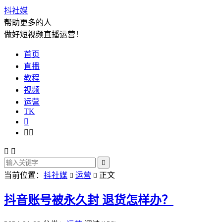
抖社媒
帮助更多的人
做好短视频直播运营！
首页
直播
教程
视频
运营
TK






当前位置：
抖社媒
运营
正文


抖音账号被永久封 退货怎样办？