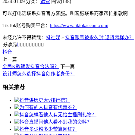
2024-01-09
分类：
运营
阅读(138)
可以打电话联系抖音官方客服。叫客服联系商家帮忙推款啊
TikTok账号购买平台：
https://www.tiktokaccont.com/
未经允许不得转载：
抖社媒
»
抖音账号被永久封 退货怎样办？
分享到









抖音
上一篇
全民K歌转发抖音合法吗？
下一篇
设计师怎么选择抖音创作者身份？
相关推荐
抖音讲历史大v排行榜？
为何有的人抖音有优惠券？
抖音怎样看他人有无给主播刷礼物？
抖音直播间他人看不到我的资料？
抖音多少粉多少赞算网红？