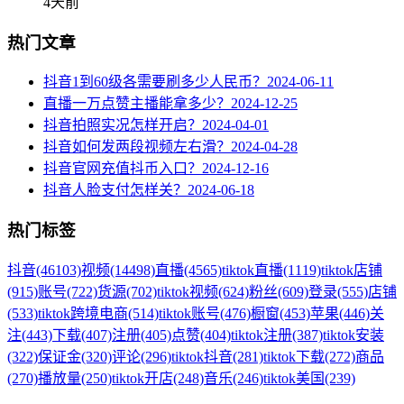
4天前
热门文章
抖音1到60级各需要刷多少人民币？
2024-06-11
直播一万点赞主播能拿多少？
2024-12-25
抖音拍照实况怎样开启？
2024-04-01
抖音如何发两段视频左右滑？
2024-04-28
抖音官网充值抖币入口？
2024-12-16
抖音人脸支付怎样关？
2024-06-18
热门标签
抖音
(46103)
视频
(14498)
直播
(4565)
tiktok直播
(1119)
tiktok店铺
(915)
账号
(722)
货源
(702)
tiktok视频
(624)
粉丝
(609)
登录
(555)
店铺
(533)
tiktok跨境电商
(514)
tiktok账号
(476)
橱窗
(453)
苹果
(446)
关
注
(443)
下载
(407)
注册
(405)
点赞
(404)
tiktok注册
(387)
tiktok安装
(322)
保证金
(320)
评论
(296)
tiktok抖音
(281)
tiktok下载
(272)
商品
(270)
播放量
(250)
tiktok开店
(248)
音乐
(246)
tiktok美国
(239)