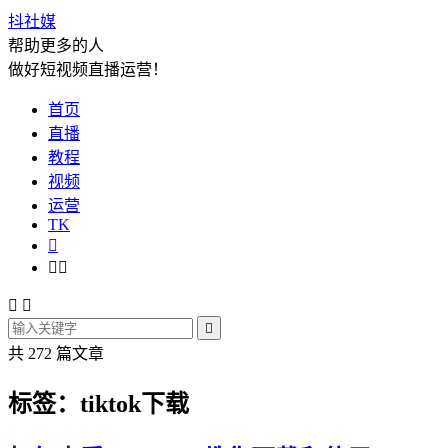
抖社媒
帮助更多的人
做好短视频直播运营！
首页
直播
教程
视频
运营
TK






共 272 篇文章
标签：tiktok下载