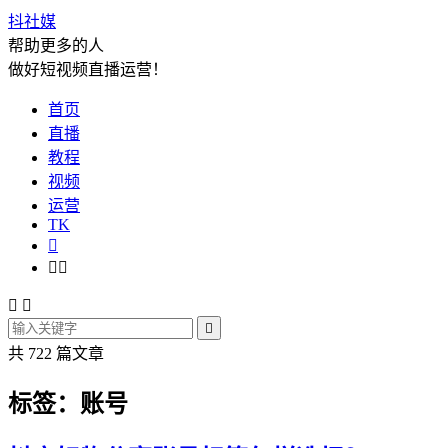
抖社媒
帮助更多的人
做好短视频直播运营！
首页
直播
教程
视频
运营
TK






共 722 篇文章
标签：账号