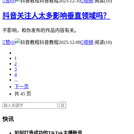

赞(
0
)
抖音教程
2025-12-10

视频
阅读(10)
抖音关注人太多影响垂直领域吗？
不影响，和你发布的作品内容有关。

赞(
0
)
抖音教程
2025-12-09

视频
阅读(10)
1
2
3
4
...
下一页
共 45 页

快讯
如何打造成功的TikTok主播账号