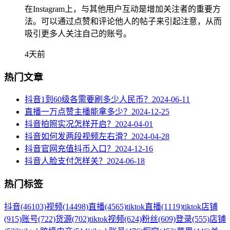
在Instagram上，与其他用户互动是增加关注者的重要方
法。可以通过点赞和评论他人的帖子来引起注意，从而
吸引更多人关注自己的账号。
4天前
热门文章
抖音1到60级各需要刷多少人民币？
2024-06-11
直播一万点赞主播能拿多少？
2024-12-25
抖音拍照实况怎样开启？
2024-04-01
抖音如何发两段视频左右滑？
2024-04-28
抖音官网充值抖币入口？
2024-12-16
抖音人脸支付怎样关？
2024-06-18
热门标签
抖音
(46103)
视频
(14498)
直播
(4565)
tiktok直播
(1119)
tiktok店铺
(915)
账号
(722)
货源
(702)
tiktok视频
(624)
粉丝
(609)
登录
(555)
店铺