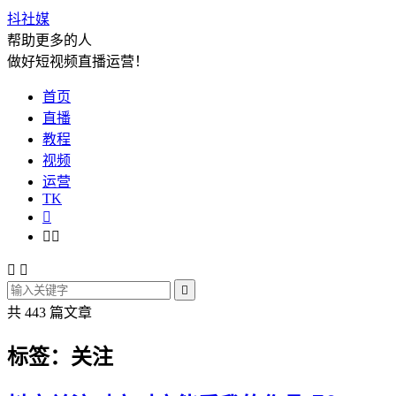
抖社媒
帮助更多的人
做好短视频直播运营！
首页
直播
教程
视频
运营
TK






共 443 篇文章
标签：关注